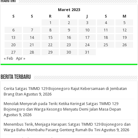
HARI INI
Maret 2023
S
S
R
K
J
S
M
1
2
3
4
5
6
7
8
9
10
11
12
13
14
15
16
17
18
19
20
21
22
23
24
25
26
27
28
29
30
31
« Feb
Apr »
BERITA TERBARU
Cerita Satgas TMMD 129 Bojonegoro Rajut Kebersamaan di Jembatan
Brang Etan
Agustus 9, 2026
Menolak Menyerah pada Terik: Ketika Keringat Satgas TMMD 129
Bojonegoro dan Warga Kesongo Menyatu Demi Jalan Masa Depan
Agustus 9, 2026
Menembus Terik, Menjaga Harapan: Satgas TMMD 129 Bojonegoro dan
Warga Bahu-Membahu Pasang Genteng Rumah Bu Tini
Agustus 9, 2026