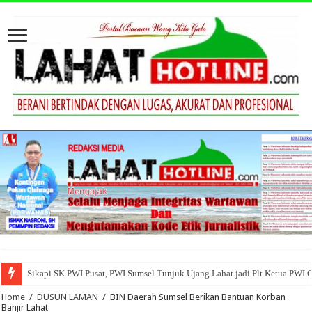
Sikapi SK PWI Pusat, PWI Sumsel Tunjuk Ujang Lahat jadi Plt Ketua PWI 
Home
/
DUSUN LAMAN
/
BIN Daerah Sumsel Berikan Bantuan Korban
Banjir Lahat