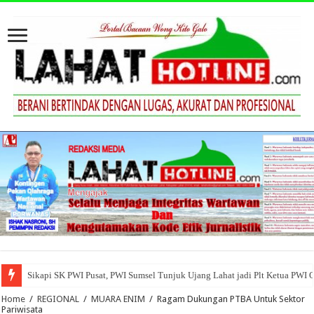
Sikapi SK PWI Pusat, PWI Sumsel Tunjuk Ujang Lahat jadi Plt Ketua PWI 
Home
/
REGIONAL
/
MUARA ENIM
/
Ragam Dukungan PTBA Untuk Sektor
Pariwisata