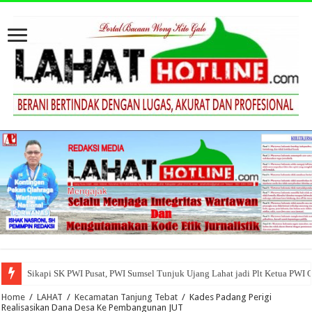
Sikapi SK PWI Pusat, PWI Sumsel Tunjuk Ujang Lahat jadi Plt Ketua PWI 
Home
/
LAHAT
/
Kecamatan Tanjung Tebat
/
Kades Padang Perigi
Realisasikan Dana Desa Ke Pembangunan JUT