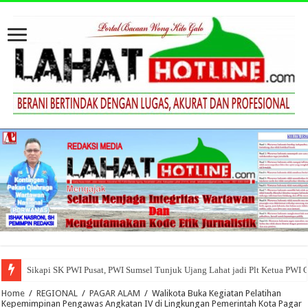
Sikapi SK PWI Pusat, PWI Sumsel Tunjuk Ujang Lahat jadi Plt Ketua PWI 
Home
/
REGIONAL
/
PAGAR ALAM
/
Walikota Buka Kegiatan Pelatihan
Kepemimpinan Pengawas Angkatan IV di Lingkungan Pemerintah Kota Pagar