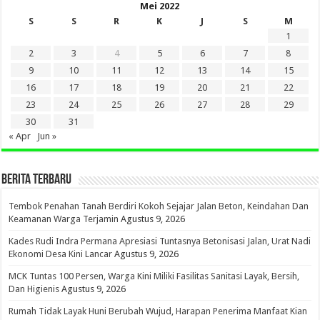
Mei 2022
S
S
R
K
J
S
M
1
2
3
4
5
6
7
8
9
10
11
12
13
14
15
16
17
18
19
20
21
22
23
24
25
26
27
28
29
30
31
« Apr
Jun »
BERITA TERBARU
Tembok Penahan Tanah Berdiri Kokoh Sejajar Jalan Beton, Keindahan Dan
Keamanan Warga Terjamin
Agustus 9, 2026
Kades Rudi Indra Permana Apresiasi Tuntasnya Betonisasi Jalan, Urat Nadi
Ekonomi Desa Kini Lancar
Agustus 9, 2026
MCK Tuntas 100 Persen, Warga Kini Miliki Fasilitas Sanitasi Layak, Bersih,
Dan Higienis
Agustus 9, 2026
Rumah Tidak Layak Huni Berubah Wujud, Harapan Penerima Manfaat Kian