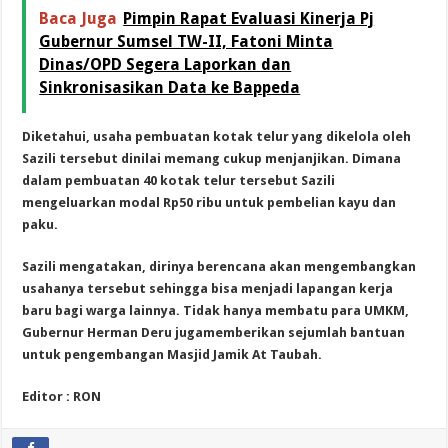
Baca Juga
Pimpin Rapat Evaluasi Kinerja Pj
Gubernur Sumsel TW-II, Fatoni Minta
Dinas/OPD Segera Laporkan dan
Sinkronisasikan Data ke Bappeda
Diketahui, usaha pembuatan kotak telur yang dikelola oleh
Sazili tersebut dinilai memang cukup menjanjikan. Dimana
dalam pembuatan 40 kotak telur tersebut Sazili
mengeluarkan modal Rp50 ribu untuk pembelian kayu dan
paku.
Sazili mengatakan, dirinya berencana akan mengembangkan
usahanya tersebut sehingga bisa menjadi lapangan kerja
baru bagi warga lainnya. Tidak hanya membatu para UMKM,
Gubernur Herman Deru jugamemberikan sejumlah bantuan
untuk pengembangan Masjid Jamik At Taubah.
Editor : RON