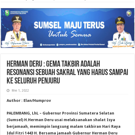
Herman Deru : Gema Takbir Adalah
Resonansi Sebuah Sakral yang Harus Sampai
ke Seluruh Penjuru
Mei 1, 2022
Author : Elan/Humprov
PALEMBANG, LhL – Gubernur Provinsi Sumatera Selatan
(Sumsel) H.Herman Deru usai melaksanakan shalat Isya
berjamaah, memimpin langsung malam takbiran Hari Raya
Idul Fitri 1443 H. Bersama jamaah Gubernur Herman Deru