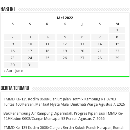
HARI INI
Mei 2022
S
S
R
K
J
S
M
1
2
3
4
5
6
7
8
9
10
11
12
13
14
15
16
17
18
19
20
21
22
23
24
25
26
27
28
29
30
31
« Apr
Jun »
BERITA TERBARU
TMMD Ke-129 Kodim 0608/Cianjur: Jalan Hotmix Kampung RT 07/03
Tuntas 100 Persen, Manfaat Nyata Mulai Dinikmati Warga
Agustus 7, 2026
Bak Penampung Air Rampung Diperindah, Progres Pipanisasi TMMD Ke-
129 Kodim 0608/Cianjur Mencapai 98 Persen
Agustus 7, 2026
TMMD Ke-129 Kodim 0608/Cianjur: Berdiri Kokoh Penuh Harapan, Rumah