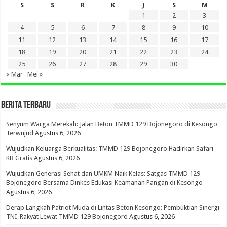
S
S
R
K
J
S
M
1
2
3
4
5
6
7
8
9
10
11
12
13
14
15
16
17
18
19
20
21
22
23
24
25
26
27
28
29
30
« Mar
Mei »
BERITA TERBARU
Senyum Warga Merekah: Jalan Beton TMMD 129 Bojonegoro di Kesongo
Terwujud
Agustus 6, 2026
Wujudkan Keluarga Berkualitas: TMMD 129 Bojonegoro Hadirkan Safari
KB Gratis
Agustus 6, 2026
Wujudkan Generasi Sehat dan UMKM Naik Kelas: Satgas TMMD 129
Bojonegoro Bersama Dinkes Edukasi Keamanan Pangan di Kesongo
Agustus 6, 2026
Derap Langkah Patriot Muda di Lintas Beton Kesongo: Pembuktian Sinergi
TNI-Rakyat Lewat TMMD 129 Bojonegoro
Agustus 6, 2026