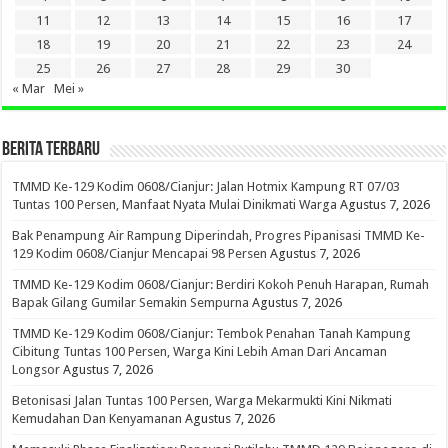
11
12
13
14
15
16
17
18
19
20
21
22
23
24
25
26
27
28
29
30
« Mar
Mei »
BERITA TERBARU
TMMD Ke-129 Kodim 0608/Cianjur: Jalan Hotmix Kampung RT 07/03
Tuntas 100 Persen, Manfaat Nyata Mulai Dinikmati Warga
Agustus 7, 2026
Bak Penampung Air Rampung Diperindah, Progres Pipanisasi TMMD Ke-
129 Kodim 0608/Cianjur Mencapai 98 Persen
Agustus 7, 2026
TMMD Ke-129 Kodim 0608/Cianjur: Berdiri Kokoh Penuh Harapan, Rumah
Bapak Gilang Gumilar Semakin Sempurna
Agustus 7, 2026
TMMD Ke-129 Kodim 0608/Cianjur: Tembok Penahan Tanah Kampung
Cibitung Tuntas 100 Persen, Warga Kini Lebih Aman Dari Ancaman
Longsor
Agustus 7, 2026
Betonisasi Jalan Tuntas 100 Persen, Warga Mekarmukti Kini Nikmati
Kemudahan Dan Kenyamanan
Agustus 7, 2026