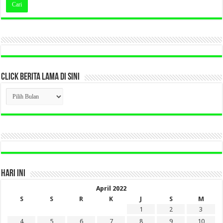
CLICK BERITA LAMA DI SINI
CLICK
BERITA
LAMA
DI
SINI
HARI INI
April 2022
S
S
R
K
J
S
M
1
2
3
4
5
6
7
8
9
10