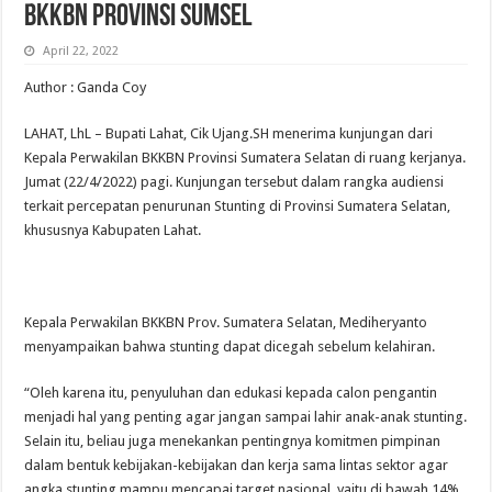
BKKBN Provinsi Sumsel
April 22, 2022
Author : Ganda Coy
LAHAT, LhL – Bupati Lahat, Cik Ujang.SH menerima kunjungan dari
Kepala Perwakilan BKKBN Provinsi Sumatera Selatan di ruang kerjanya.
Jumat (22/4/2022) pagi. Kunjungan tersebut dalam rangka audiensi
terkait percepatan penurunan Stunting di Provinsi Sumatera Selatan,
khususnya Kabupaten Lahat.
Kepala Perwakilan BKKBN Prov. Sumatera Selatan, Mediheryanto
menyampaikan bahwa stunting dapat dicegah sebelum kelahiran.
“Oleh karena itu, penyuluhan dan edukasi kepada calon pengantin
menjadi hal yang penting agar jangan sampai lahir anak-anak stunting.
Selain itu, beliau juga menekankan pentingnya komitmen pimpinan
dalam bentuk kebijakan-kebijakan dan kerja sama lintas sektor agar
angka stunting mampu mencapai target nasional, yaitu di bawah 14%