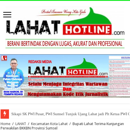
Sikapi SK PWI Pusat, PWI Sumsel Tunjuk Ujang Lahat jadi Plt Ketua PWI 
Home
/
LAHAT
/
Kecamatan Kota Lahat
/
Bupati Lahat Terima Kunjungan
Perwakilan BKKBN Provinsi Sumsel