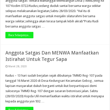
anggota satgas Tentara Manunggal Membangun Desa (TMMD)Reg Ke
107 Kodim 0722/Kudus,sedang duduk santai bersama warga sekitar
selepas melaksanakan kegiatan,Sabtu 28/03/2020. “Hal itu di
manfaatkan anggota satgas untuk menjalin silaturahmi bersama
warga sekitar,sehingga akan terasa tampak lebih akrab”Pratu Rudi
bersama anggota satgas …
Baca Selanjutnya...
Anggota Satgas Dan MENWA Manfaatkan
Istirahat Untuk Tegur Sapa
Maret 28, 2020
Kudus – 13 hari sudah berjalan sejak dibukanya TMMD Reg-107 pada
tanggal 16 Maret 2020 di Desa Kedungsari Kecamatan Gebog , semua
lapisan masyarakat dukuh berganti untuk ikut berpartisipasi demi
suksesnya TMMD Reg-107 dengan sasaran betonisasi jalan. Sabtu
(28/03/2020) Kopda Ulil memanfaatkan waktu istirahat untuk menyapa
kepada anggota yon 932 …
Baca Selanjutnya...