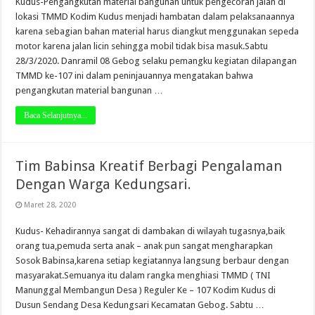
Kudus-Pengangkutan material bangunan untuk pengecoran jalan di
lokasi TMMD Kodim Kudus menjadi hambatan dalam pelaksanaannya
karena sebagian bahan material harus diangkut menggunakan sepeda
motor karena jalan licin sehingga mobil tidak bisa masuk.Sabtu
28/3/2020. Danramil 08 Gebog selaku pemangku kegiatan dilapangan
TMMD ke-107 ini dalam peninjauannya mengatakan bahwa
pengangkutan material bangunan …
Baca Selanjutnya...
Tim Babinsa Kreatif Berbagi Pengalaman
Dengan Warga Kedungsari.
Maret 28, 2020
Kudus- Kehadirannya sangat di dambakan di wilayah tugasnya,baik
orang tua,pemuda serta anak – anak pun sangat mengharapkan
Sosok Babinsa,karena setiap kegiatannya langsung berbaur dengan
masyarakat.Semuanya itu dalam rangka menghiasi TMMD ( TNI
Manunggal Membangun Desa ) Reguler Ke – 107 Kodim Kudus di
Dusun Sendang Desa Kedungsari Kecamatan Gebog. Sabtu …