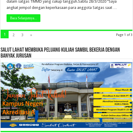
dalam satgas TMMD yang cukup tangguh.Sabtu 28/3/2020 ”Saya
angkat jempol dengan keperkasaan para anggota Satgas saat …
Baca Selanjutnya...
1
2
3
»
Page 1 of 3
SALUT LAHAT MEMBUKA PELUANG KULIAH SAMBIL BEKERJA DENGAN
BANYAK JURUSAN