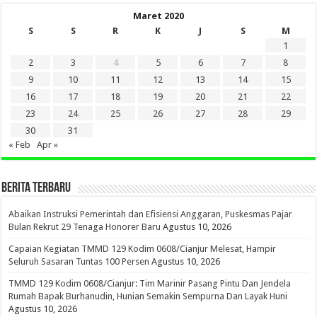
Maret 2020
S
S
R
K
J
S
M
1
2
3
4
5
6
7
8
9
10
11
12
13
14
15
16
17
18
19
20
21
22
23
24
25
26
27
28
29
30
31
« Feb
Apr »
BERITA TERBARU
Abaikan Instruksi Pemerintah dan Efisiensi Anggaran, Puskesmas Pajar
Bulan Rekrut 29 Tenaga Honorer Baru
Agustus 10, 2026
Capaian Kegiatan TMMD 129 Kodim 0608/Cianjur Melesat, Hampir
Seluruh Sasaran Tuntas 100 Persen
Agustus 10, 2026
TMMD 129 Kodim 0608/Cianjur: Tim Marinir Pasang Pintu Dan Jendela
Rumah Bapak Burhanudin, Hunian Semakin Sempurna Dan Layak Huni
Agustus 10, 2026