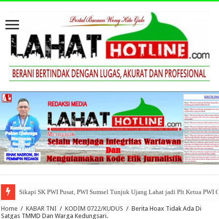
Sikapi SK PWI Pusat, PWI Sumsel Tunjuk Ujang Lahat jadi Plt Ketua PWI 
Home
/
KABAR TNI
/
KODIM 0722/KUDUS
/
Berita Hoax Tidak Ada Di
Satgas TMMD Dan Warga Kedungsari.