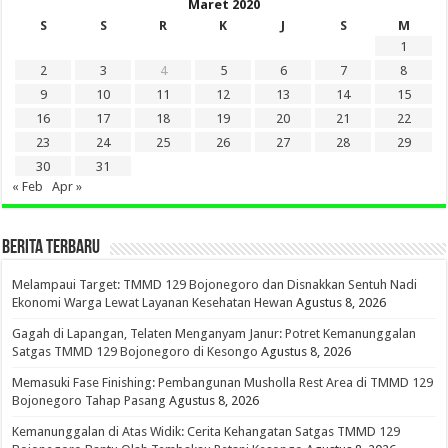
Maret 2020
S
S
R
K
J
S
M
1
2
3
4
5
6
7
8
9
10
11
12
13
14
15
16
17
18
19
20
21
22
23
24
25
26
27
28
29
30
31
« Feb
Apr »
BERITA TERBARU
Melampaui Target: TMMD 129 Bojonegoro dan Disnakkan Sentuh Nadi
Ekonomi Warga Lewat Layanan Kesehatan Hewan
Agustus 8, 2026
Gagah di Lapangan, Telaten Menganyam Janur: Potret Kemanunggalan
Satgas TMMD 129 Bojonegoro di Kesongo
Agustus 8, 2026
Memasuki Fase Finishing: Pembangunan Musholla Rest Area di TMMD 129
Bojonegoro Tahap Pasang
Agustus 8, 2026
Kemanunggalan di Atas Widik: Cerita Kehangatan Satgas TMMD 129