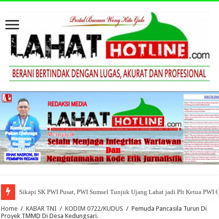
Sikapi SK PWI Pusat, PWI Sumsel Tunjuk Ujang Lahat jadi Plt Ketua PWI 
Home
/
KABAR TNI
/
KODIM 0722/KUDUS
/
Pemuda Pancasila Turun Di
Proyek TMMD Di Desa Kedungsari.