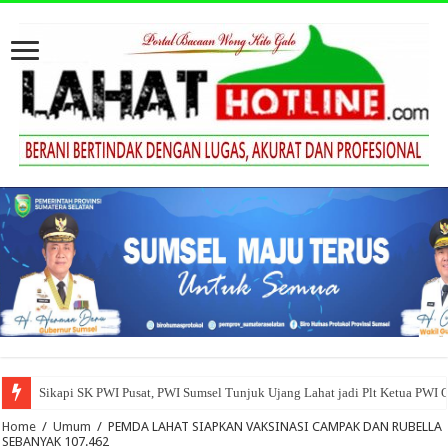
Sikapi SK PWI Pusat, PWI Sumsel Tunjuk Ujang Lahat jadi Plt Ketua PWI 
Home
/
Umum
/
PEMDA LAHAT SIAPKAN VAKSINASI CAMPAK DAN RUBELLA
SEBANYAK 107.462