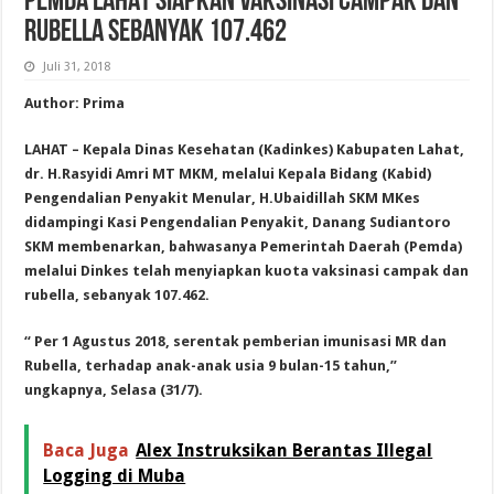
PEMDA LAHAT SIAPKAN VAKSINASI CAMPAK DAN
RUBELLA SEBANYAK 107.462
Juli 31, 2018
Author: Prima
LAHAT – Kepala Dinas Kesehatan (Kadinkes) Kabupaten Lahat,
dr. H.Rasyidi Amri MT MKM, melalui Kepala Bidang (Kabid)
Pengendalian Penyakit Menular, H.Ubaidillah SKM MKes
didampingi Kasi Pengendalian Penyakit, Danang Sudiantoro
SKM membenarkan, bahwasanya Pemerintah Daerah (Pemda)
melalui Dinkes telah menyiapkan kuota vaksinasi campak dan
rubella, sebanyak 107.462.
“ Per 1 Agustus 2018, serentak pemberian imunisasi MR dan
Rubella, terhadap anak-anak usia 9 bulan-15 tahun,”
ungkapnya, Selasa (31/7).
Baca Juga
Alex Instruksikan Berantas Illegal
Logging di Muba