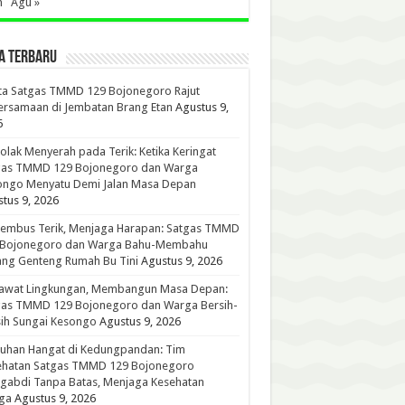
n
Agu »
A TERBARU
ta Satgas TMMD 129 Bojonegoro Rajut
rsamaan di Jembatan Brang Etan
Agustus 9,
6
lak Menyerah pada Terik: Ketika Keringat
gas TMMD 129 Bojonegoro dan Warga
ongo Menyatu Demi Jalan Masa Depan
tus 9, 2026
embus Terik, Menjaga Harapan: Satgas TMMD
 Bojonegoro dan Warga Bahu-Membahu
ng Genteng Rumah Bu Tini
Agustus 9, 2026
awat Lingkungan, Membangun Masa Depan:
gas TMMD 129 Bojonegoro dan Warga Bersih-
ih Sungai Kesongo
Agustus 9, 2026
tuhan Hangat di Kedungpandan: Tim
ehatan Satgas TMMD 129 Bojonegoro
gabdi Tanpa Batas, Menjaga Kesehatan
ga
Agustus 9, 2026