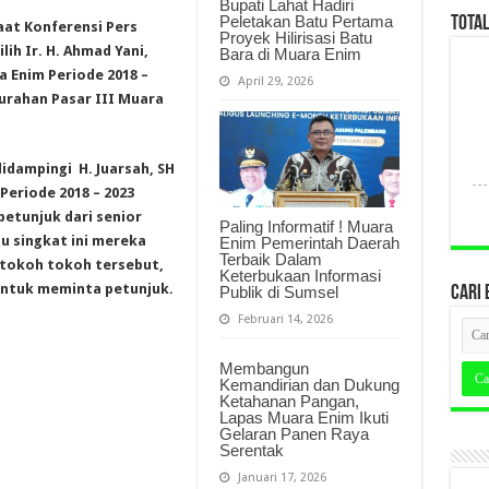
Bupati Lahat Hadiri
Peletakan Batu Pertama
TOTA
aat Konferensi Pers
Proyek Hilirisasi Batu
ih Ir. H. Ahmad Yani,
Bara di Muara Enim
 Enim Periode 2018 –
April 29, 2026
elurahan Pasar III Muara
idampingi H. Juarsah, SH
eriode 2018 – 2023
etunjuk dari senior
Paling Informatif ! Muara
u singkat ini mereka
Enim Pemerintah Daerah
Terbaik Dalam
tokoh tokoh tersebut,
Keterbukaan Informasi
 untuk meminta petunjuk.
Publik di Sumsel
CARI 
Februari 14, 2026
Membangun
Kemandirian dan Dukung
Ketahanan Pangan,
Lapas Muara Enim Ikuti
Gelaran Panen Raya
Serentak
Januari 17, 2026