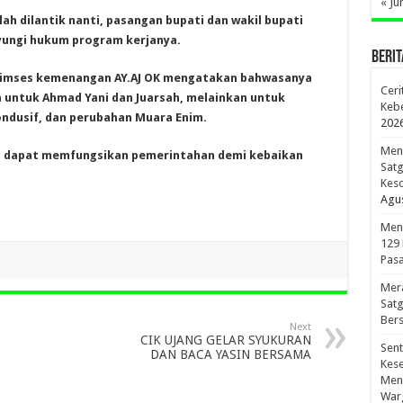
« Ju
lah dilantik nanti, pasangan bupati dan wakil bupati
ayungi hukum program kerjanya.
BERIT
 Timses kemenangan AY.AJ OK mengatakan bahwasanya
Ceri
untuk Ahmad Yani dan Juarsah, melainkan untuk
Kebe
ndusif, dan perubahan Muara Enim.
202
Meno
itu dapat memfungsikan pemerintahan demi kebaikan
Sat
Kes
Agus
Men
129
Pasa
Mer
Sat
Bers
Next
CIK UJANG GELAR SYUKURAN
Sen
DAN BACA YASIN BERSAMA
Kes
Men
War