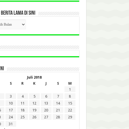
 BERITA LAMA DI SINI
CK
ITA
A
INI
Juli 2018
S
R
K
J
S
M
1
3
4
5
6
7
8
10
11
12
13
14
15
6
17
18
19
20
21
22
3
24
25
26
27
28
29
0
31