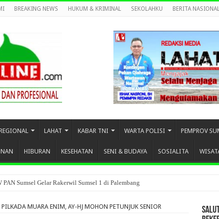
MI
BREAKING NEWS
HUKUM & KRIMINAL
SEKOLAHKU
BERITA NASIONA
REGIONAL
LAHAT
KABAR TNI
WARTA POLISI
PEMPROV SU
UNAN
HIBURAN
KESEHATAN
SENI & BUDAYA
SOSIALITA
WISAT
W PAN Sumsel Gelar Rakerwil Sumsel 1 di Palembang
Musi Rawas Hadirkan Lima Inovasi Unggulan Pelayanan Hukum
PILKADA MUARA ENIM, AY-HJ MOHON PETUNJUK SENIOR
SALU