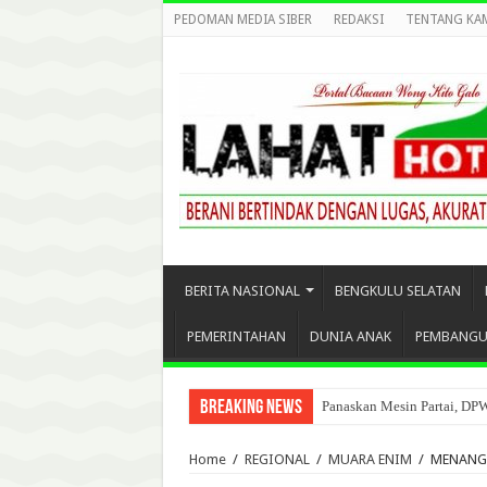
PEDOMAN MEDIA SIBER
REDAKSI
TENTANG KA
BERITA NASIONAL
BENGKULU SELATAN
PEMERINTAHAN
DUNIA ANAK
PEMBANG
Breaking News
Panaskan Mesin Partai, DP
Melalui JAKUMDU, Kejari 
Home
/
REGIONAL
/
MUARA ENIM
/
MENANG 