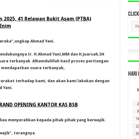
CLICK
 2025, 41 Relawan Bukit Asam (PTBA)
CLI
 Enim
BER
LAM
DI
ereka”,ungkap Ahmad Yani.
SINI
pendukungnya Ir. H.Ahmad Yani,MM dan H.Juarsah,SH
ara terbanyak Alhamdulillah hasil proses peritungan
PU mendapatkan suara terbanyak,
HARI 
arakat terhadap kami, dan akan kami lakukan dengan
 Yani.
S
2
GRAND OPENING KANTOR KAS BSB
9
1
liau menyerahkan kepada pihak pihak yang berwajib.
2
ajib”, terangnya.
3