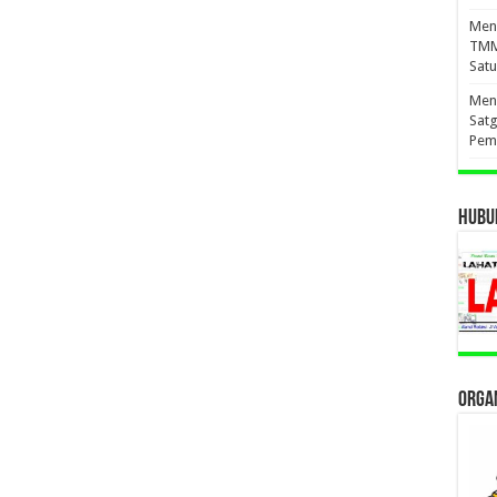
Meny
TMM
Sat
Meny
Sat
Pem
HUBUN
ORGAN