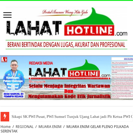
Sikapi SK PWI Pusat, PWI Sumsel Tunjuk Ujang Lahat jadi Plt Ketua PWI 
Home
/
REGIONAL
/
MUARA ENIM
/
MUARA ENIM GELAR PLENO PILKADA
SERENTAK