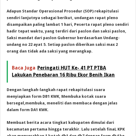
Adapun Standar Operasional Prosedur (SOP) rekapitulasi
sendiri lanjutnya sebagai berikut, undangan rapat pleno
disampaikan paling lambat 1 hari, Peserta rapat pleno sendiri
hadir tepat waktu, yang terdiri dari paslon dan saksi paslon,
Saksi mandat dari paslon Gubernur berdasarkan Undang-
undang no 22 ayat 5. Setiap paslon diberikan saksi max 2
orang dan tidak ada saksi yang merangkap.
Baca Juga
Peringati HUT Ke- 41 PT PTBA
Lakukan Penebaran 16 Ribu Ekor Benih Ikan
Dengan langkah-langkah rapat rekapitulasi suara
menyiapkan form DB1 KWK, Membuka kotak suara
bersegel,membuka, meneliti dan membaca dengan jelas
dalam form DA1 KWK.
Membuat berita acara tingkat kabupaten dimulai dari
kecamatan pertama hingga terakhir. Lalu setelah finaL KPK
akan menyerahkan 1 kotak db1 dan db7 dengan form db4 ke