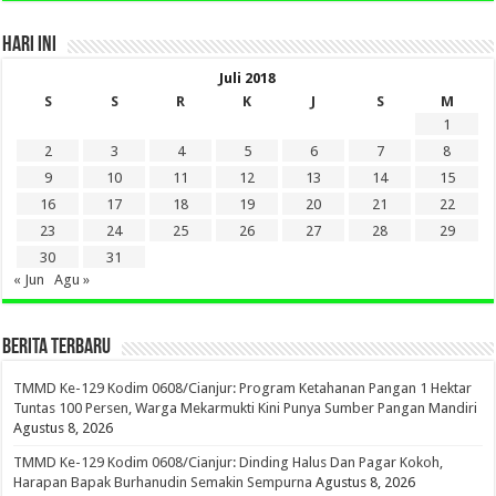
HARI INI
Juli 2018
S
S
R
K
J
S
M
1
2
3
4
5
6
7
8
9
10
11
12
13
14
15
16
17
18
19
20
21
22
23
24
25
26
27
28
29
30
31
« Jun
Agu »
BERITA TERBARU
TMMD Ke-129 Kodim 0608/Cianjur: Program Ketahanan Pangan 1 Hektar
Tuntas 100 Persen, Warga Mekarmukti Kini Punya Sumber Pangan Mandiri
Agustus 8, 2026
TMMD Ke-129 Kodim 0608/Cianjur: Dinding Halus Dan Pagar Kokoh,
Harapan Bapak Burhanudin Semakin Sempurna
Agustus 8, 2026