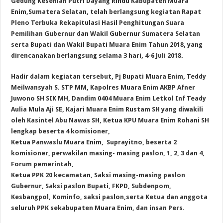
Gedung Kesenian Putri Dayang Rindu Kabupaten Muara
Enim,Sumatera Selatan, telah berlangsung kegiatan Rapat
Pleno Terbuka Rekapitulasi Hasil Penghitungan Suara
Pemilihan Gubernur dan Wakil Gubernur Sumatera Selatan
serta Bupati dan Wakil Bupati Muara Enim Tahun 2018, yang
direncanakan berlangsung selama 3 hari, 4-6 Juli 2018.
Hadir dalam kegiatan tersebut, Pj Bupati Muara Enim, Teddy
Meilwansyah S. STP MM, Kapolres Muara Enim AKBP Afner
Juwono SH SIK MH, Dandim 0404 Muara Enim Letkol Inf Teady
Aulia Mula Aji SE, Kajari Muara Enim Rustam SH yang diwakili
oleh Kasintel Abu Nawas SH, Ketua KPU Muara Enim Rohani SH
lengkap beserta 4 komisioner,
Ketua Panwaslu Muara Enim, Suprayitno, beserta 2
komisioner, perwakilan masing- masing paslon, 1, 2, 3 dan 4,
Forum pemerintah,
Ketua PPK 20 kecamatan, Saksi masing-masing paslon
Gubernur, Saksi paslon Bupati, FKPD, Subdenpom,
Kesbangpol, Kominfo, saksi paslon,serta Ketua dan anggota
seluruh PPK sekabupaten Muara Enim, dan insan Pers.