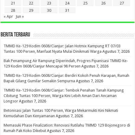
21
22
23
24
25
26
27
28
29
30
31
« Apr
Jun »
BERITA TERBARU
TMMD Ke-129 Kodim 0608/Cianjur: Jalan Hotmix Kampung RT 07/03
Tuntas 100 Persen, Manfaat Nyata Mulai Dinikmati Warga
Agustus 7, 2026
Bak Penampung Air Rampung Diperindah, Progres Pipanisasi TMMD Ke-
129 Kodim 0608/Cianjur Mencapai 98 Persen
Agustus 7, 2026
TMMD Ke-129 Kodim 0608/Cianjur: Berdiri Kokoh Penuh Harapan, Rumah
Bapak Gilang Gumilar Semakin Sempurna
Agustus 7, 2026
TMMD Ke-129 Kodim 0608/Cianjur: Tembok Penahan Tanah Kampung
Cibitung Tuntas 100 Persen, Warga Kini Lebih Aman Dari Ancaman
Longsor
Agustus 7, 2026
Betonisasi Jalan Tuntas 100 Persen, Warga Mekarmukti Kini Nikmati
Kemudahan Dan Kenyamanan
Agustus 7, 2026
Memasuki Phase Finalization: Renovasi Rutilahu TMMD 129 Bojonegoro di
Rumah Pak Koko Dikebut
Agustus 7, 2026