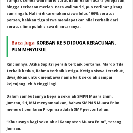
Tampak semua wali murid turut hadir dalam acara pelepasan,
hingga terkesan meriah. Para walimurid, pun terlihat girang
sumringah. Hal ini dikarenakan siswa lulus 100% seratus
persen, bahkan tiga siswa mendapatkan nilai terbaik dari
seratus lima puluh siswa di antaranya.
Baca Juga
KORBAN KE 5 DIDUGA KERACUNAN,
PUN MENYUSUL
Rinciannya, Atika Sapitri peraih terbaik pertama, Mardo Tila
terbaik kedua, Rahma terbaik ketiga. Ketiga siswa tersebut,
diwajibkan untuk membawa nama baik sekolah sampai
kejenjang lebih tinggi lagi.
Dalam sambutannya kepala sekolah SMPN Muara Enim,
Jumran, SH, MM menyampaikan, bahwa SMPN 5 Muara Enim
menurut penilaian Propinsi adalah SMP percontohan.
“Khususnya bagi sekolah di Kabupaten Muara Enim”, terang
Jumran.