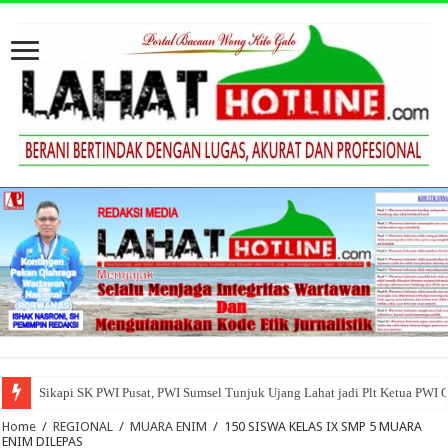
Sikapi SK PWI Pusat, PWI Sumsel Tunjuk Ujang Lahat jadi Plt Ketua PWI 
Home
/
REGIONAL
/
MUARA ENIM
/
150 SISWA KELAS IX SMP 5 MUARA
ENIM DILEPAS