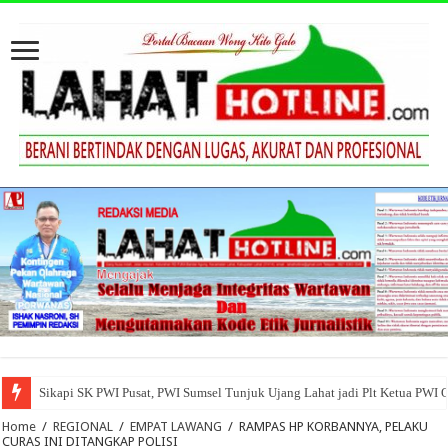
Sikapi SK PWI Pusat, PWI Sumsel Tunjuk Ujang Lahat jadi Plt Ketua PWI 
Home
/
REGIONAL
/
EMPAT LAWANG
/
RAMPAS HP KORBANNYA, PELAKU
CURAS INI DITANGKAP POLISI