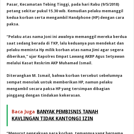
Pasar, Kecamatan Tebing Tinggi, pada hari Rabu (9/5/2018)
petang sekitar pukul 15.30 wib. Kemudian pelaku memanggil
kedua korban serta mengambil Handphone (HP) dengan cara
paksa.
“Pelaku atas nama Joni ini awalnya memanggil mereka berdua
saat sedang berada di TKP, lalu keduanya pun mendekat dan
pelaku meminta Hp milik korban atas nama Jimi agar segera
diberikan,” ujar Kapolres Empat Lawang AKBP Agus Setyawan
melalui Kasat Reskrim AKP Muhamad Ismail.
Diterangkan M. Ismail, bahwa korban tersebut sebelumnya
sempat menolak untuk memberikan HP, namun pelaku
mengambil secara paksa HP yang tersimpan dibagian
pinggang dengan tindakan kekerasan.
Baca Juga
BANYAK PEMBISNIS TANAH
KAVLINGAN TIDAK KANTONGI IZIN
“Menurut pengakuan para korban, temannya yang bernama