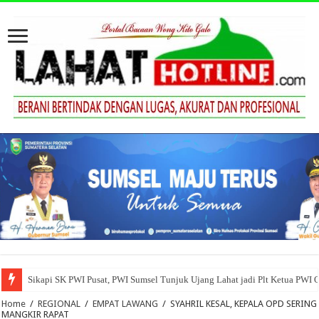
Sikapi SK PWI Pusat, PWI Sumsel Tunjuk Ujang Lahat jadi Plt Ketua PWI 
Home
/
REGIONAL
/
EMPAT LAWANG
/
SYAHRIL KESAL, KEPALA OPD SERING
MANGKIR RAPAT