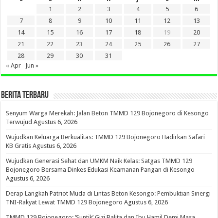
1
2
3
4
5
6
7
8
9
10
11
12
13
14
15
16
17
18
19
20
21
22
23
24
25
26
27
28
29
30
31
« Apr
Jun »
BERITA TERBARU
Senyum Warga Merekah: Jalan Beton TMMD 129 Bojonegoro di Kesongo
Terwujud
Agustus 6, 2026
Wujudkan Keluarga Berkualitas: TMMD 129 Bojonegoro Hadirkan Safari
KB Gratis
Agustus 6, 2026
Wujudkan Generasi Sehat dan UMKM Naik Kelas: Satgas TMMD 129
Bojonegoro Bersama Dinkes Edukasi Keamanan Pangan di Kesongo
Agustus 6, 2026
Derap Langkah Patriot Muda di Lintas Beton Kesongo: Pembuktian Sinergi
TNI-Rakyat Lewat TMMD 129 Bojonegoro
Agustus 6, 2026
TMMD 129 Bojonegoro: ‘Suntik’ Gizi Balita dan Ibu Hamil Demi Masa