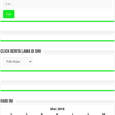
CLICK BERITA LAMA DI SINI
CLICK
BERITA
LAMA
DI
SINI
HARI INI
Mei 2018
S
S
R
K
J
S
M