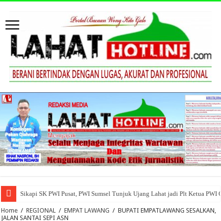
Sikapi SK PWI Pusat, PWI Sumsel Tunjuk Ujang Lahat jadi Plt Ketua PWI
Home
/
REGIONAL
/
EMPAT LAWANG
/
BUPATI EMPATLAWANG SESALKAN,
JALAN SANTAI SEPI ASN