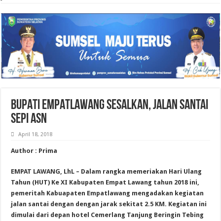
BUPATI EMPATLAWANG SESALKAN, JALAN SANTAI
SEPI ASN
April 18, 2018
Author : Prima
EMPAT LAWANG, LhL – Dalam rangka memeriakan Hari Ulang
Tahun (HUT) Ke XI Kabupaten Empat Lawang tahun 2018 ini,
pemeritah Ka
buapaten Empatlawang mengadakan kegiatan
jalan santai dengan dengan jarak sekitat 2.5 KM. Kegiatan ini
dimulai dari depan hotel Cemerlang Tanjung Beringin Tebing