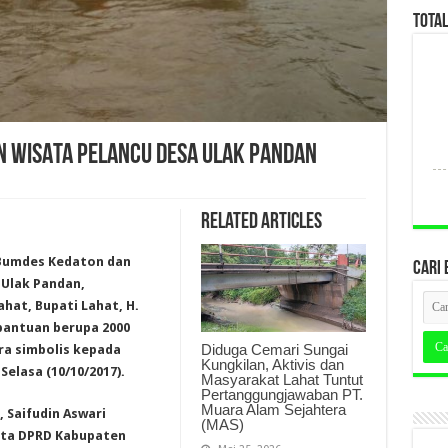
TOTA
N WISATA PELANCU DESA ULAK PANDAN
Related Articles
 Bumdes Kedaton dan
CARI 
Ulak Pandan,
hat, Bupati Lahat, H.
 bantuan berupa 2000
Diduga Cemari Sungai
ra simbolis kepada
Kungkilan, Aktivis dan
Selasa (10/10/2017).
Masyarakat Lahat Tuntut
Pertanggungjawaban PT.
Muara Alam Sejahtera
, Saifudin Aswari
(MAS)
ota DPRD Kabupaten