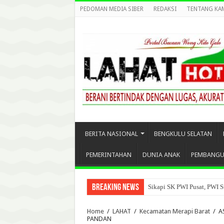
PEDOMAN MEDIA SIBER
REDAKSI
TENTANG KA
BERITA NASIONAL
BENGKULU SELATAN
PEMERINTAHAN
DUNIA ANAK
PEMBANG
Breaking News
Sikapi SK PWI Pusat, PWI S
Home
/
LAHAT
/
Kecamatan Merapi Barat
/
A
PANDAN