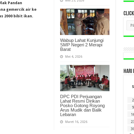
Mei 25, 2026
Ulak Pandan
a gemercik air ke
CLICK
 2000 bibit ikan.
CLI
BER
LAM
DI
Wabup Lahat Kunjungi
SINI
SMP Negeri 2 Merapi
Barat
Mei 4, 2026
HARI 
S
DPC PDI Perjuangan
2
Lahat Resmi Dirikan
Posko Gotong Royong
9
Arus Mudik dan Balik
Lebaran
1
2
Maret 16, 2026
3