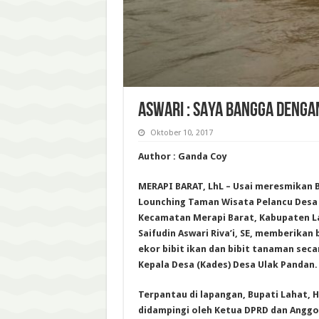
ASWARI : SAYA BANGGA DENGA
Oktober 10, 2017
Author : Ganda Coy
MERAPI BARAT, LhL – Usai meresmikan
Lounching Taman Wisata Pelancu Desa 
Kecamatan Merapi Barat, Kabupaten La
Saifudin Aswari Riva’i, SE, memberikan
ekor bibit ikan dan bibit tanaman seca
Kepala Desa (Kades) Desa Ulak Pandan. 
Terpantau di lapangan, Bupati Lahat, H
didampingi oleh Ketua DPRD dan Angg