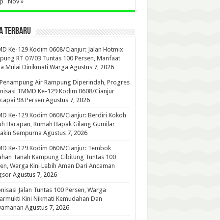
ep
Nov »
A TERBARU
 Ke-129 Kodim 0608/Cianjur: Jalan Hotmix
ung RT 07/03 Tuntas 100 Persen, Manfaat
a Mulai Dinikmati Warga
Agustus 7, 2026
 Penampung Air Rampung Diperindah, Progres
nisasi TMMD Ke-129 Kodim 0608/Cianjur
capai 98 Persen
Agustus 7, 2026
 Ke-129 Kodim 0608/Cianjur: Berdiri Kokoh
h Harapan, Rumah Bapak Gilang Gumilar
akin Sempurna
Agustus 7, 2026
D Ke-129 Kodim 0608/Cianjur: Tembok
han Tanah Kampung Cibitung Tuntas 100
en, Warga Kini Lebih Aman Dari Ancaman
gsor
Agustus 7, 2026
nisasi Jalan Tuntas 100 Persen, Warga
rmukti Kini Nikmati Kemudahan Dan
yamanan
Agustus 7, 2026