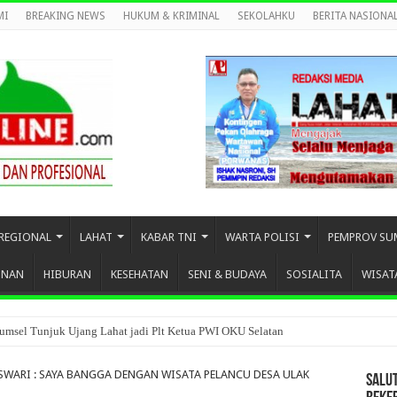
MI
BREAKING NEWS
HUKUM & KRIMINAL
SEKOLAHKU
BERITA NASIONA
REGIONAL
LAHAT
KABAR TNI
WARTA POLISI
PEMPROV SU
UNAN
HIBURAN
KESEHATAN
SENI & BUDAYA
SOSIALITA
WISAT
umsel Tunjuk Ujang Lahat jadi Plt Ketua PWI OKU Selatan
SWARI : SAYA BANGGA DENGAN WISATA PELANCU DESA ULAK
SALU