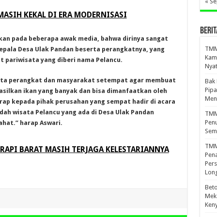
« S
ASIH KEKAL DI ERA MODERNISASI
BERIT
kan pada beberapa awak media, bahwa dirinya sangat
TMMD
Kepala Desa Ulak Pandan beserta perangkatnya, yang
Kamp
t pariwisata yang diberi nama Pelancu.
Nyat
rta perangkat dan masyarakat setempat agar membuat
Bak
Pipa
asilkan ikan yang banyak dan bisa dimanfaatkan oleh
Men
ap kepada pihak perusahan yang sempat hadir di acara
dah wisata Pelancu yang ada di Desa Ulak Pandan
TMMD
Penu
hat.” harap Aswari.
Sem
TMM
RAPI BARAT MASIH TERJAGA KELESTARIANNYA
Pena
Pers
Lon
Beto
Meka
Ken