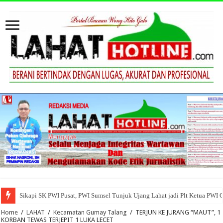
Sikapi SK PWI Pusat, PWI Sumsel Tunjuk Ujang Lahat jadi Plt Ketua PWI 
Home
/
LAHAT
/
Kecamatan Gumay Talang
/
TERJUN KE JURANG “MAUT”, 1
KORBAN TEWAS TERJEPIT 1 LUKA LECET