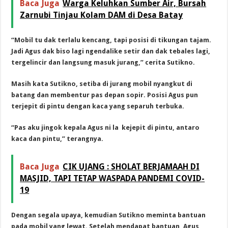
Baca Juga
Warga Keluhkan Sumber Air, Bursah
Zarnubi Tinjau Kolam DAM di Desa Batay
“Mobil tu dak terlalu kencang, tapi posisi di tikungan tajam.
Jadi Agus dak biso lagi ngendalike setir dan dak tebales lagi,
tergelincir dan langsung masuk jurang,” cerita Sutikno.
Masih kata Sutikno, setiba di jurang mobil nyangkut di
batang dan membentur pas depan sopir. Posisi Agus pun
terjepit di pintu dengan kaca yang separuh terbuka.
“Pas aku jingok kepala Agus ni la kejepit di pintu, antaro
kaca dan pintu,” terangnya.
Baca Juga
CIK UJANG : SHOLAT BERJAMAAH DI
MASJID, TAPI TETAP WASPADA PANDEMI COVID-
19
Dengan segala upaya, kemudian Sutikno meminta bantuan
pada mobil yang lewat. Setelah mendapat bantuan, Agus