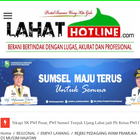
Sikapi SK PWI Pusat, PWI Sumsel Tunjuk Ujang Lahat jadi Plt Ketua PWI 
Home
/
REGIONAL
/
EMPAT LAWANG
/
REJEKI PEDAGANG AYAM PRAMUKA
DI MUSIM HAJATAN