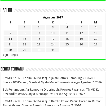
HARI INI
Agustus 2017
S
S
R
K
J
S
M
1
2
3
4
5
6
7
8
9
10
11
12
13
14
15
16
17
18
19
20
21
22
23
24
25
26
27
28
29
30
31
« Jul
Sep »
BERITA TERBARU
TMMD Ke-129 Kodim 0608/Cianjur: Jalan Hotmix Kampung RT 07/03
Tuntas 100 Persen, Manfaat Nyata Mulai Dinikmati Warga
Agustus 7, 2026
Bak Penampung Air Rampung Diperindah, Progres Pipanisasi TMMD Ke-
129 Kodim 0608/Cianjur Mencapai 98 Persen
Agustus 7, 2026
TMMD Ke-129 Kodim 0608/Cianjur: Berdiri Kokoh Penuh Harapan, Rumah
Bapak Gilang Gumilar Semakin Sempurna
Agustus 7, 2026