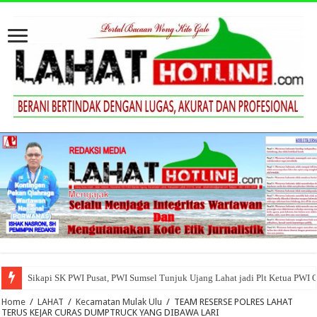
Sikapi SK PWI Pusat, PWI Sumsel Tunjuk Ujang Lahat jadi Plt Ketua PWI 
Home
/
LAHAT
/
Kecamatan Mulak Ulu
/
TEAM RESERSE POLRES LAHAT
TERUS KEJAR CURAS DUMPTRUCK YANG DIBAWA LARI