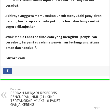
Dumtruck selain warna hijau ada lis warna oranye di bak
tesebut.
Akhirnya anggota memutuskan untuk menyudahi penyisiran
hari ini, berharap kalau ada petunjuk baru dan lainya untuk
segera dilanjutkan.
Awak Media Lahathotline.com yang mengikuti penyisiran
tersebut, terpantau selama penyisiran berlangsung situasi
aman dan Kondusif.
Editor : Zadi
Previous
PERNAH MENJADI RESEDIVIS
PENCURIAN, HML (21) KINI
TERTANGKAP MILIKI 16 PAKET
GANJA KERING
Next