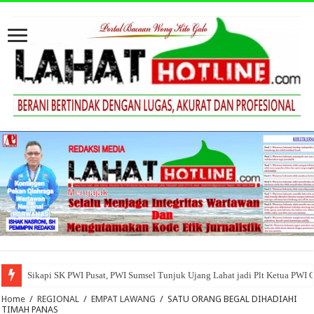
Sikapi SK PWI Pusat, PWI Sumsel Tunjuk Ujang Lahat jadi Plt Ketua PWI 
Home
/
REGIONAL
/
EMPAT LAWANG
/
SATU ORANG BEGAL DIHADIAHI
TIMAH PANAS