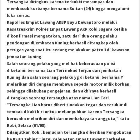
Tersangka diringkus karena terbukti merampas dan
membacok korbanya bernama Sultan (24) hingga mengalami
luka serius.
Kapolres Empat Lawang AKBP Bayu Dewantoro melalui
Kasatreskrim Polres Empat Lawang AKP Robi Sugara ketika
dikonfirmasi mengatakan, satu dari dua orang pelaku
pendongan dijembatan Kuning berhasil ditangkap oleh
petugas yang saat itu sedang melakukan patroli di kawasan
jembatan kuning.
Salah seorang pelaku yang melihat keberadaan polisi
diketahui bernama Lian Teri nekad terjun dari jembatan
Kuning dan salah seorang pelaku yg di ketahui bernama Y
melarikan diri dengan membawa sepeda motor milik korban,
sehingga dilakukan pengejaran. dan akhirnya berhasil
ditangkap seorang tersangka atas nama Lian Teri.
“Tersangka Lian harus diberi tindakan tegas dan terukur di
tembak d kaki kiri untuk melumpuhkan karena Tersangka
berusaha melarikan diri dan membahayakan anggota,” kata
Robi, Selasa (01/08).
Dilanjutkan Robi, kemudian tersangka diberikan Pengobatan
ke RSUD Tebing Tinggi Kabupaten Empat Lawang Terhadap