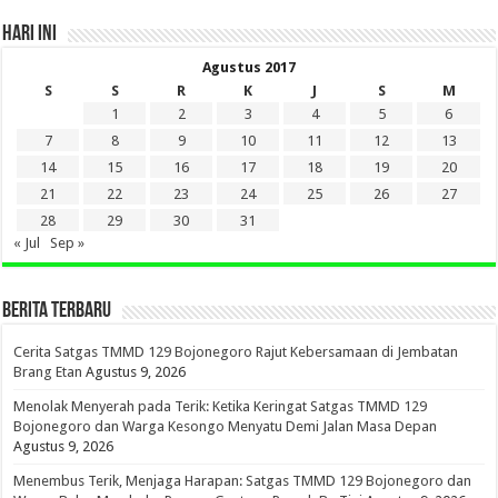
HARI INI
Agustus 2017
S
S
R
K
J
S
M
1
2
3
4
5
6
7
8
9
10
11
12
13
14
15
16
17
18
19
20
21
22
23
24
25
26
27
28
29
30
31
« Jul
Sep »
BERITA TERBARU
Cerita Satgas TMMD 129 Bojonegoro Rajut Kebersamaan di Jembatan
Brang Etan
Agustus 9, 2026
Menolak Menyerah pada Terik: Ketika Keringat Satgas TMMD 129
Bojonegoro dan Warga Kesongo Menyatu Demi Jalan Masa Depan
Agustus 9, 2026
Menembus Terik, Menjaga Harapan: Satgas TMMD 129 Bojonegoro dan