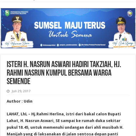
ISTERI H. NASRUN ASWARI HADIRI TAKZIAH, Hj.
RAHMI NASRUN KUMPUL BERSAMA WARGA
SEMENDE
Juli 29, 2017
Author : Udin
LAHAT, LhL – Hj.Rahmi Herlina, istri dari bakal calon Bupati
Lahat, H. Nasrun Aswari, SE sampai ke rumah duka sekitar
pukul 18.45, untuk memenuhi undangan dari ahli musibah H.
Manijah yang di laksanakan di jalan sentosa depan panti