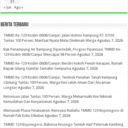
31
« Jun
Agu »
BERITA TERBARU
TMMD Ke-129 Kodim 0608/Cianjur: Jalan Hotmix Kampung RT 07/03
Tuntas 100 Persen, Manfaat Nyata Mulai Dinikmati Warga
Agustus 7, 2026
Bak Penampung Air Rampung Diperindah, Progres Pipanisasi TMMD Ke-
129 Kodim 0608/Cianjur Mencapai 98 Persen
Agustus 7, 2026
TMMD Ke-129 Kodim 0608/Cianjur: Berdiri Kokoh Penuh Harapan, Rumah
Bapak Gilang Gumilar Semakin Sempurna
Agustus 7, 2026
TMMD Ke-129 Kodim 0608/Cianjur: Tembok Penahan Tanah Kampung
Cibitung Tuntas 100 Persen, Warga Kini Lebih Aman Dari Ancaman
Longsor
Agustus 7, 2026
Betonisasi Jalan Tuntas 100 Persen, Warga Mekarmukti Kini Nikmati
Kemudahan Dan Kenyamanan
Agustus 7, 2026
Memasuki Phase Finalization: Renovasi Rutilahu TMMD 129 Bojonegoro di
Rumah Pak Koko Dikebut
Agustus 7, 2026
TMMD 129 Bojonegoro: Babinsa Kesongo ‘Sentuh Hati’ Peternak Kambing