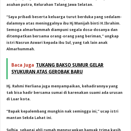
asuhan putra, Kelurahan Talang Jawa Selatan.
“Saya pribadi beserta keluarga turut berduka yang sedalam-
dalamnya atas meninggalnya ibu Hj Manijah binti H.Ibrahim.
Semoga almarhummah diampuni segala dosa-dosanya dan
ditempatkan bersama orang-orang yang beriman,” ungkap
istri Nasrun Aswari kepada ibu Sul, yang tak lain anak
Almarhummah.
Baca Juga
TUKANG BAKSO SUMUR GELAR
SYUKURAN ATAS GEROBAK BARU
Hj. Rahmi Herliana juga menyampaikan, kehadirannya yang
tak bisa hadir bersama sumai di karenakan suami ada urusan
di Luar kota.
“Bapak kepalembang mungkin nak seminggu ini,” ucap istri
mantan Sekda Lahat ini.
Sulhia, sebagai ahli rumah mengucapkan banyak trima kasih