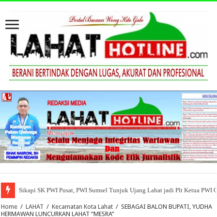
Sikapi SK PWI Pusat, PWI Sumsel Tunjuk Ujang Lahat jadi Plt Ketua PWI 
Home
/
LAHAT
/
Kecamatan Kota Lahat
/
SEBAGAI BALON BUPATI, YUDHA
HERMAWAN LUNCURKAN LAHAT “MESRA”