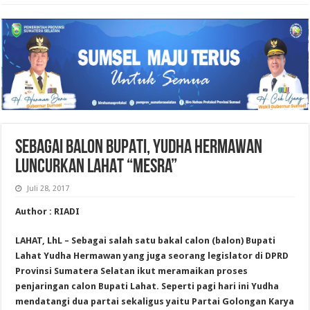
SEBAGAI BALON BUPATI, YUDHA HERMAWAN
LUNCURKAN LAHAT “MESRA”
Juli 28, 2017
Author : RIADI
LAHAT, LhL – Sebagai salah satu bakal calon (balon) Bupati
Lahat Yudha Hermawan yang juga seorang legislator di DPRD
Provinsi Sumatera Selatan ikut meramaikan proses
penjaringan calon Bupati Lahat. Seperti pagi hari ini Yudha
mendatangi dua partai sekaligus yaitu Partai Golongan Karya