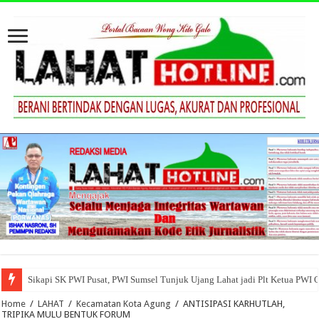
Sikapi SK PWI Pusat, PWI Sumsel Tunjuk Ujang Lahat jadi Plt Ketua PWI 
Home
/
LAHAT
/
Kecamatan Kota Agung
/
ANTISIPASI KARHUTLAH,
TRIPIKA MULU BENTUK FORUM