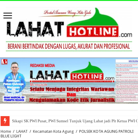
Sikapi SK PWI Pusat, PWI Sumsel Tunjuk Ujang Lahat jadi Plt Ketua PWI 
Home
/
LAHAT
/
Kecamatan Kota Agung
/
POLSEK KOTA AGUNG PATROLI
BLUE LIGHT