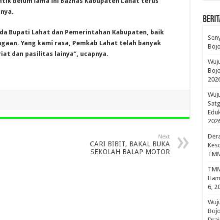
antik belum lama ini Baznas Kabupaten Lahat terus
nya.
BERIT
da Bupati Lahat dan Pemerintahan Kabupaten, baik
Sen
agaan. Yang kami rasa, Pemkab Lahat telah banyak
Boj
t dan pasilitas lainya”, ucapnya.
Wuju
Bojo
202
Wuju
Sat
Edu
202
Dera
Next
CARI BIBIT, BAKAL BUKA
Keso
SEKOLAH BALAP MOTOR
TMM
TMMD
Hami
6, 2
Wuj
Boj
Drai