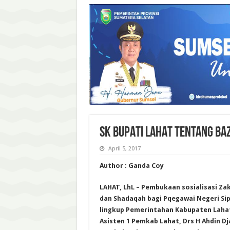
SK BUPATI LAHAT TENTANG BAZ
April 5, 2017
Author : Ganda Coy
LAHAT, LhL – Pembukaan sosialisasi Za
dan Shadaqah bagi Pqegawai Negeri Sip
lingkup Pemerintahan Kabupaten Lahat
Asisten 1 Pemkab Lahat, Drs H Ahdin Dj