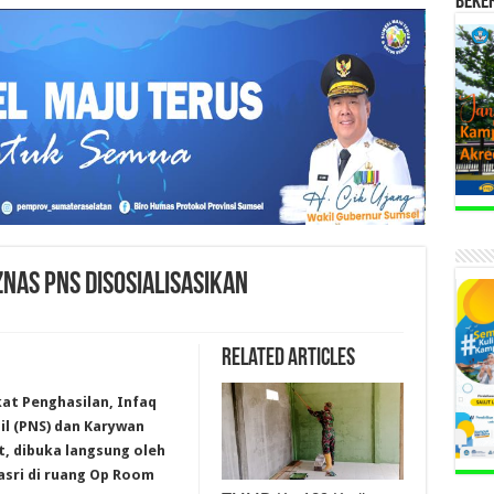
BEKE
NAS PNS DISOSIALISASIKAN
Related Articles
kat Penghasilan, Infaq
il (PNS) dan Karywan
, dibuka langsung oleh
asri di ruang Op Room