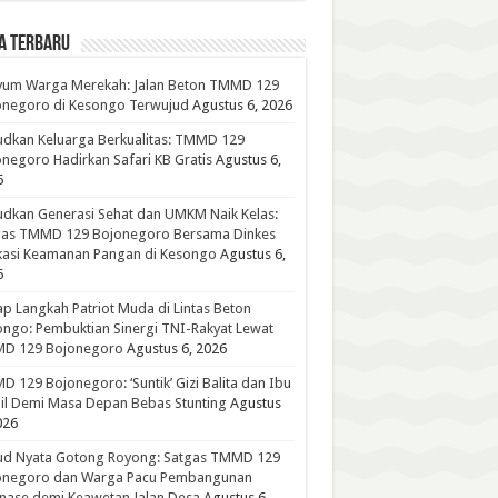
A TERBARU
yum Warga Merekah: Jalan Beton TMMD 129
onegoro di Kesongo Terwujud
Agustus 6, 2026
dkan Keluarga Berkualitas: TMMD 129
negoro Hadirkan Safari KB Gratis
Agustus 6,
6
dkan Generasi Sehat dan UMKM Naik Kelas:
gas TMMD 129 Bojonegoro Bersama Dinkes
kasi Keamanan Pangan di Kesongo
Agustus 6,
6
p Langkah Patriot Muda di Lintas Beton
ngo: Pembuktian Sinergi TNI-Rakyat Lewat
D 129 Bojonegoro
Agustus 6, 2026
 129 Bojonegoro: ‘Suntik’ Gizi Balita dan Ibu
l Demi Masa Depan Bebas Stunting
Agustus
026
ud Nyata Gotong Royong: Satgas TMMD 129
onegoro dan Warga Pacu Pembangunan
nase demi Keawetan Jalan Desa
Agustus 6,