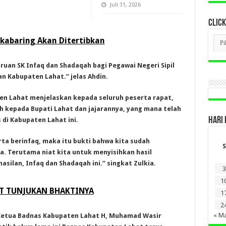
Juli 31, 2026
CLICK
CLI
akabaring Akan Ditertibkan
BER
LAM
DI
ruan SK Infaq dan Shadaqah bagi Pegawai Negeri Sipil
SINI
n Kabupaten Lahat.” jelas Ahdin.
en Lahat menjelaskan kepada seluruh peserta rapat,
h kepada Bupati Lahat dan jajarannya, yang mana telah
HARI 
i Kabupaten Lahat ini.
ta berinfaq, maka itu bukti bahwa kita sudah
S
. Terutama niat kita untuk menyisihkan hasil
asilan, Infaq dan Shadaqah ini.” singkat Zulkia.
3
1
AT TUNJUKAN BHAKTINYA
1
2
« M
etua Badnas Kabupaten Lahat H, Muhamad Wasir