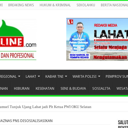
MI
BREAKING NEWS
HUKUM & KRIMINAL
SEKOLAHKU
BERITA NASIONA
REGIONAL
LAHAT
KABAR TNI
WARTA POLISI
PEMPROV SU
UNAN
HIBURAN
KESEHATAN
SENI & BUDAYA
SOSIALITA
WISAT
umsel Tunjuk Ujang Lahat jadi Plt Ketua PWI OKU Selatan
BAZNAS PNS DISOSIALISASIKAN
SALU