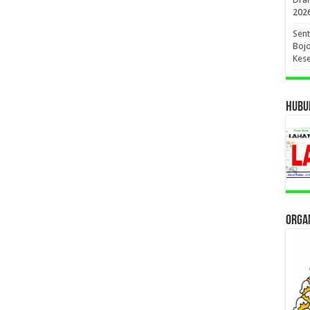
202
Sent
Bojo
Kese
HUBUN
ORGAN