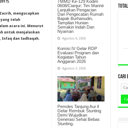
TMMD Ke-129 Kodim
017).
0608/Cianjur: Tim Marinir
TOTA
Lanjutkan Pengacian
 Zasrih, mengucapkan
Dan Pengecatan Rumah
Bapak Burhanudin,
 yang telah
Tampilan Hunian
lam acara ini. Menurut
Semakin Indah Dan
Nyaman
lah untuk menjalaskan
, Infaq dan Sadhaqah.
Agustus 6, 2026
Komisi IV Gelar RDP
Evaluasi Program dan
Kegiatan Tahun
Anggaran 2026
Agustus 3, 2026
CARI 
Pemdes Tanjung Aur ll
Gelar Rembuk Stunting
Demi Wujudkan
Generasi Sehat Bebas
Stunting.