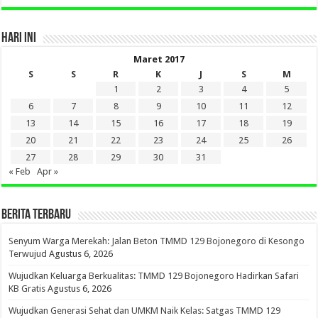
HARI INI
Maret 2017
S
S
R
K
J
S
M
1
2
3
4
5
6
7
8
9
10
11
12
13
14
15
16
17
18
19
20
21
22
23
24
25
26
27
28
29
30
31
« Feb
Apr »
BERITA TERBARU
Senyum Warga Merekah: Jalan Beton TMMD 129 Bojonegoro di Kesongo
Terwujud
Agustus 6, 2026
Wujudkan Keluarga Berkualitas: TMMD 129 Bojonegoro Hadirkan Safari
KB Gratis
Agustus 6, 2026
Wujudkan Generasi Sehat dan UMKM Naik Kelas: Satgas TMMD 129