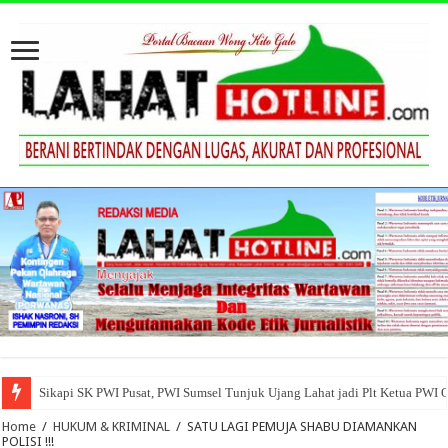
Sikapi SK PWI Pusat, PWI Sumsel Tunjuk Ujang Lahat jadi Plt Ketua PWI 
Home
/
HUKUM & KRIMINAL
/
SATU LAGI PEMUJA SHABU DIAMANKAN
POLISI !!!