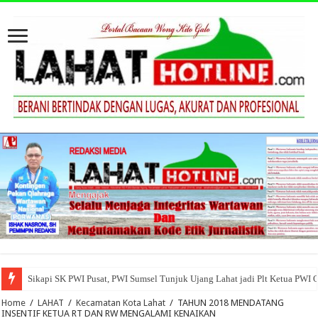
Sikapi SK PWI Pusat, PWI Sumsel Tunjuk Ujang Lahat jadi Plt Ketua PWI 
Home
/
LAHAT
/
Kecamatan Kota Lahat
/
TAHUN 2018 MENDATANG
INSENTIF KETUA RT DAN RW MENGALAMI KENAIKAN