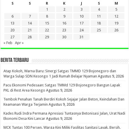
S
S
R
K
J
S
M
1
2
3
4
5
6
7
8
9
10
11
12
13
14
15
16
17
18
19
20
21
22
23
24
25
26
27
28
29
30
31
« Feb
Apr »
BERITA TERBARU
Atap Kokoh, Warna Baru: Sinergi Satgas TMMD 129 Bojonegoro dan
Warga Sulap SDN Kesongo 1 Jadi Rumah Belajar Nyaman
Agustus 9, 2026
Pacu Ekonomi Pedesaan: Satgas TMMd 129 Bojonegoro Bangun Lapak
PKL di Rest Area Kesongo
Agustus 9, 2026
Tembok Penahan Tanah Berdiri Kokoh Sejajar Jalan Beton, Keindahan Dan
Keamanan Warga Terjamin
Agustus 9, 2026
Kades Rudi Indra Permana Apresiasi Tuntasnya Betonisasi Jalan, Urat Nadi
Ekonomi Desa Kini Lancar
Agustus 9, 2026
MCK Tuntas 100 Persen, Warga Kini Miliki Fasilitas Sanitasi Layak, Bersih,