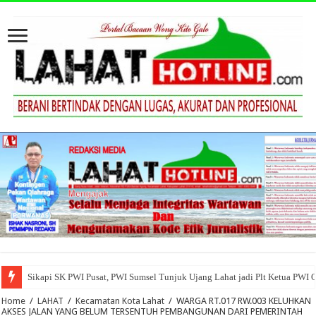
Sikapi SK PWI Pusat, PWI Sumsel Tunjuk Ujang Lahat jadi Plt Ketua PWI 
Home
/
LAHAT
/
Kecamatan Kota Lahat
/
WARGA RT.017 RW.003 KELUHKAN
AKSES JALAN YANG BELUM TERSENTUH PEMBANGUNAN DARI PEMERINTAH