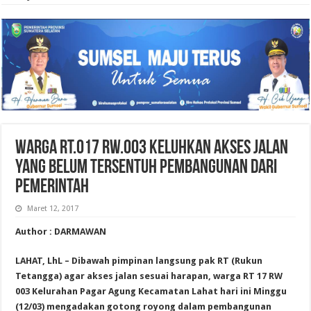
WARGA RT.017 RW.003 KELUHKAN AKSES JALAN
YANG BELUM TERSENTUH PEMBANGUNAN DARI
PEMERINTAH
Maret 12, 2017
Author : DARMAWAN
LAHAT, LhL – Dibawah pimpinan langsung pak RT (Rukun
Tetangga) agar akses jalan sesuai harapan, warga RT 17 RW
003 Kelurahan Pagar Agung Kecamatan Lahat hari ini Minggu
(12/03) mengadakan gotong royong dalam pembangunan