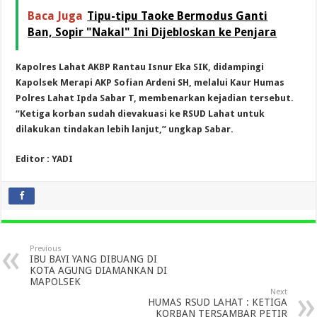
Baca Juga
Tipu-tipu Taoke Bermodus Ganti
Ban, Sopir "Nakal" Ini Dijebloskan ke Penjara
Kapolres Lahat AKBP Rantau Isnur Eka SIK, didampingi
Kapolsek Merapi AKP Sofian Ardeni SH, melalui Kaur Humas
Polres Lahat Ipda Sabar T, membenarkan kejadian tersebut.
“Ketiga korban sudah dievakuasi ke RSUD Lahat untuk
dilakukan tindakan lebih lanjut,” ungkap Sabar.
Editor : YADI
Previous
IBU BAYI YANG DIBUANG DI
KOTA AGUNG DIAMANKAN DI
MAPOLSEK
Next
HUMAS RSUD LAHAT : KETIGA
KORBAN TERSAMBAR PETIR