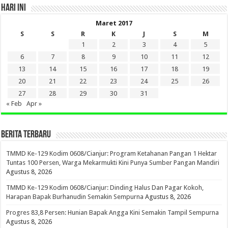
HARI INI
Maret 2017
S
S
R
K
J
S
M
1
2
3
4
5
6
7
8
9
10
11
12
13
14
15
16
17
18
19
20
21
22
23
24
25
26
27
28
29
30
31
« Feb
Apr »
BERITA TERBARU
TMMD Ke-129 Kodim 0608/Cianjur: Program Ketahanan Pangan 1 Hektar
Tuntas 100 Persen, Warga Mekarmukti Kini Punya Sumber Pangan Mandiri
Agustus 8, 2026
TMMD Ke-129 Kodim 0608/Cianjur: Dinding Halus Dan Pagar Kokoh,
Harapan Bapak Burhanudin Semakin Sempurna
Agustus 8, 2026
Progres 83,8 Persen: Hunian Bapak Angga Kini Semakin Tampil Sempurna
Agustus 8, 2026