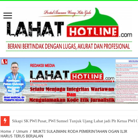
Sikapi SK PWI Pusat, PWI Sumsel Tunjuk Ujang Lahat jadi Plt Ketua PWI 
Home
/
Umum
/
MUKTI SULAIMAN: RODA PEMERINTAHAN OGAN ILIR
HARUS TERUS BERJALAN