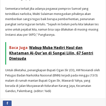
Sementara terkait jika adanya pegawai pemprov Sumsel yang
terindikasi narkoba, Mukti Sulaiman menegaskan pihaknya akan
memberikan sangsi tegas baik berupa pemberhentian, penurunan
pangkat serta teguran tertulis. “Sejauh ini belum perlu kita lakukan tes
urine untuk pejabat kita, namun bisa saja dilakukan di masing-masing
Instansi atau per SKPD,” Pungkasnya.
Baca Juga
Wabup Muba Hadiri Haul dan
Khataman Al-Qur’an di Sungai Lilin, 67 Santri
Diwisuda
Untuk diketahui, penangkapan Bupati Ogan Ilir (OI), AW Noviandi oleh
Petugas Badan Narkotika Nasional (BNN) terjadi pada minggu (13/3)
malam di rumah mantan Bupati Ogan Ilir, Mawardi Yahya, yang
berada di Jalan Musyawarah Kelurahan Karang Jaya, Kecamatan
Gandus, Palembang. (editor: Yadi)