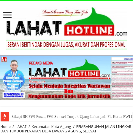
Sikapi SK PWI Pusat, PWI Sumsel Tunjuk Ujang Lahat jadi Plt Ketua PWI 
Home
/
LAHAT
/
Kecamatan Kota Agung
/
PEMBANGUNAN JALAN LINGKAR
DAN TEMBOK PENAHAN DESA LAWANG AGUNG, SELESAI