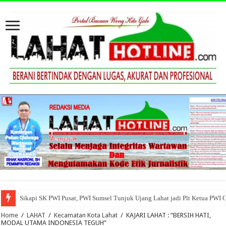
Sikapi SK PWI Pusat, PWI Sumsel Tunjuk Ujang Lahat jadi Plt Ketua PWI 
Home
/
LAHAT
/
Kecamatan Kota Lahat
/
KAJARI LAHAT : “BERSIH HATI,
MODAL UTAMA INDONESIA TEGUH”