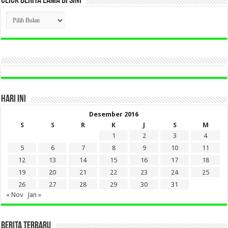
CLICK BERITA LAMA DI SINI
CLICK
BERITA
LAMA
DI
SINI
HARI INI
Desember 2016
S
S
R
K
J
S
M
1
2
3
4
5
6
7
8
9
10
11
12
13
14
15
16
17
18
19
20
21
22
23
24
25
26
27
28
29
30
31
« Nov
Jan »
BERITA TERBARU