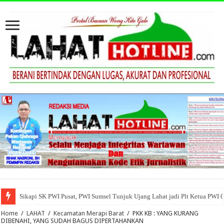
Sikapi SK PWI Pusat, PWI Sumsel Tunjuk Ujang Lahat jadi Plt Ketua PWI 
Home
/
LAHAT
/
Kecamatan Merapi Barat
/
PKK KB : YANG KURANG
DIBENAHI, YANG SUDAH BAGUS DIPERTAHANKAN