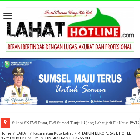
Sikapi SK PWI Pusat, PWI Sumsel Tunjuk Ujang Lahat jadi Plt Ketua PWI 
Home
/
LAHAT
/
Kecamatan Kota Lahat
/
4 TAHUN BEROPERASI, HOTEL
“GZ” LAHAT KOMITMEN TINGKATKAN PELAYANAN