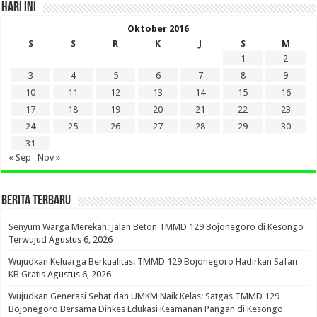
HARI INI
Oktober 2016
S
S
R
K
J
S
M
1
2
3
4
5
6
7
8
9
10
11
12
13
14
15
16
17
18
19
20
21
22
23
24
25
26
27
28
29
30
31
« Sep
Nov »
BERITA TERBARU
Senyum Warga Merekah: Jalan Beton TMMD 129 Bojonegoro di Kesongo
Terwujud
Agustus 6, 2026
Wujudkan Keluarga Berkualitas: TMMD 129 Bojonegoro Hadirkan Safari
KB Gratis
Agustus 6, 2026
Wujudkan Generasi Sehat dan UMKM Naik Kelas: Satgas TMMD 129
Bojonegoro Bersama Dinkes Edukasi Keamanan Pangan di Kesongo