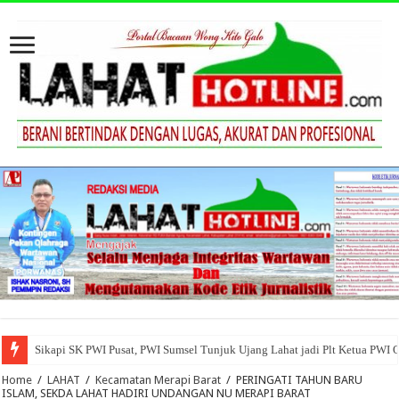
Sikapi SK PWI Pusat, PWI Sumsel Tunjuk Ujang Lahat jadi Plt Ketua PWI 
Home
/
LAHAT
/
Kecamatan Merapi Barat
/
PERINGATI TAHUN BARU
ISLAM, SEKDA LAHAT HADIRI UNDANGAN NU MERAPI BARAT