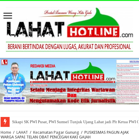
Sikapi SK PWI Pusat, PWI Sumsel Tunjuk Ujang Lahat jadi Plt Ketua PWI 
Home
/
LAHAT
/
Kecamatan Pagar Gunung
/
PUSKESMAS PAGUN AJAK
WARGA SAPAI TELAN OBAT PENCEGAH KAKI GAJAH