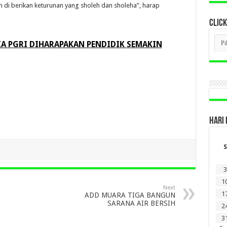
an di berikan keturunan yang sholeh dan sholeha”, harap
CLICK
CLI
A PGRI DIHARAPAKAN PENDIDIK SEMAKIN
BER
LAM
DI
SINI
HARI 
S
3
1
Next
1
ADD MUARA TIGA BANGUN
SARANA AIR BERSIH
2
3