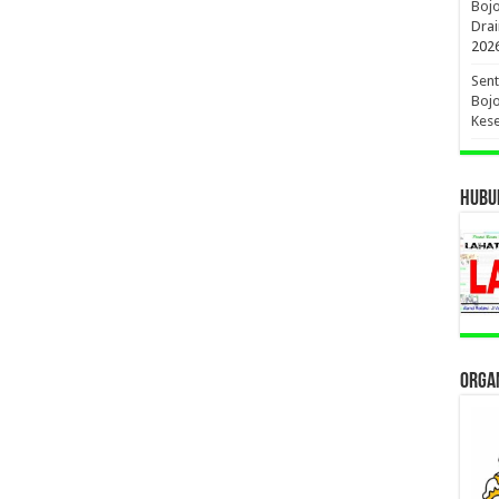
Boj
Drai
202
Sent
Bojo
Kese
HUBUN
ORGAN