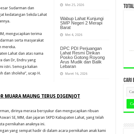
Mei 25, 2026
TOTA
a besar Sudarman dan
at kedatangan Sekda Lahat
Wabup Lahat Kunjungi
annya.
SMP Negeri 2 Merapi
Barat
 MM, mengucapkan terima
Mei 4, 2026
udarman serta masyarakat
n mereka.
DPC PDI Perjuangan
Lahat Resmi Dirikan
aten Lahat dan atas nama
Posko Gotong Royong
a dan Dr, Endru yang
Arus Mudik dan Balik
Lebaran
i istri. Semoga kalian
h dan sholeha”, ucap H.
Maret 16, 2026
CARI 
R MUARA MAUNG TERUS DIGENJOT
arman, dirinya merasa bersyukur dan mengucapkan ribuan
Aswari SE, MM, dan jajaran SKPD Kabupaten Lahat, yang telah
ta pernikahan anaknya ini.
gan yang sempat hadir di dalam acara pernikahan anak kami