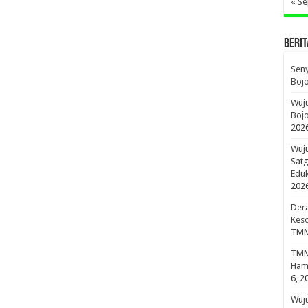
« S
BERIT
Sen
Boj
Wuju
Bojo
202
Wuju
Sat
Edu
202
Dera
Keso
TMM
TMMD
Hami
6, 2
Wuj