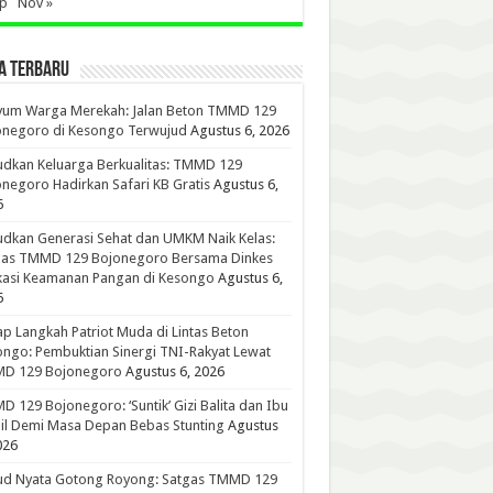
ep
Nov »
A TERBARU
yum Warga Merekah: Jalan Beton TMMD 129
onegoro di Kesongo Terwujud
Agustus 6, 2026
dkan Keluarga Berkualitas: TMMD 129
negoro Hadirkan Safari KB Gratis
Agustus 6,
6
dkan Generasi Sehat dan UMKM Naik Kelas:
gas TMMD 129 Bojonegoro Bersama Dinkes
kasi Keamanan Pangan di Kesongo
Agustus 6,
6
p Langkah Patriot Muda di Lintas Beton
ngo: Pembuktian Sinergi TNI-Rakyat Lewat
D 129 Bojonegoro
Agustus 6, 2026
 129 Bojonegoro: ‘Suntik’ Gizi Balita dan Ibu
l Demi Masa Depan Bebas Stunting
Agustus
026
ud Nyata Gotong Royong: Satgas TMMD 129