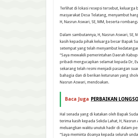
Terlihat di lokasi resepsi tersebut, keluarg
masyarakat Desa Telatang, menyambut hang
H, Nasrun Aswari, SE, MM, beserta rombang
Dalam sambutannya, H, Nasrun Aswari, SE,
kasih kepada pihak keluarga besar Bapak S
setempat yang telah menyambut kedatanga
“Saya mewakili pemerintahan Daerah Kabup
pribadi mengucapkan selamat kepada Dr, Ev
sekarang telah resmi menjadi pasangan suam
bahagia dan di berikan keturunan yang shole
Nasrun Aswari, mendoakan.
Baca Juga
PERBAIKAN LONGSO
Hal senada yang di katakan oleh Bapak Sud
terima kasih kepada Sekda Lahat, H, Nasrun 
meluangkan waktu unutuk hadir di dalam pes
“Saya meminta doanya kepada seluruh undan