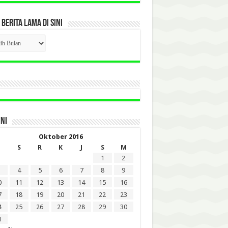
 BERITA LAMA DI SINI
CK
ITA
A
INI
Oktober 2016
S
R
K
J
S
M
1
2
4
5
6
7
8
9
0
11
12
13
14
15
16
7
18
19
20
21
22
23
4
25
26
27
28
29
30
1