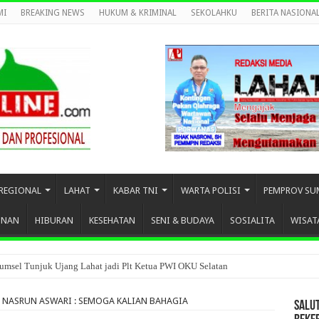
MI
BREAKING NEWS
HUKUM & KRIMINAL
SEKOLAHKU
BERITA NASIONA
REGIONAL
LAHAT
KABAR TNI
WARTA POLISI
PEMPROV SU
UNAN
HIBURAN
KESEHATAN
SENI & BUDAYA
SOSIALITA
WISAT
umsel Tunjuk Ujang Lahat jadi Plt Ketua PWI OKU Selatan
. NASRUN ASWARI : SEMOGA KALIAN BAHAGIA
SALU