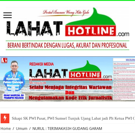
Sikapi SK PWI Pusat, PWI Sumsel Tunjuk Ujang Lahat jadi Plt Ketua PWI 
Home
/
Umum
/
NURUL : TERIMAKASIH GUDANG GARAM