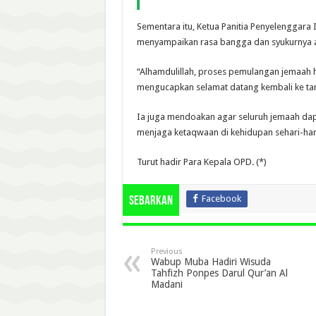
Sementara itu, Ketua Panitia Penyelenggara I
menyampaikan rasa bangga dan syukurnya at
“Alhamdulillah, proses pemulangan jemaah ha
mengucapkan selamat datang kembali ke tana
Ia juga mendoakan agar seluruh jemaah dap
menjaga ketaqwaan di kehidupan sehari-hari
Turut hadir Para Kepala OPD. (*)
Facebook
Sebarkan
Previous
Wabup Muba Hadiri Wisuda
Tahfizh Ponpes Darul Qur’an Al
Madani