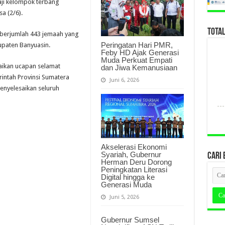
ji kelompok terbang
a (2/6).
TOTA
i berjumlah 443 jemaah yang
Peringatan Hari PMR,
upaten Banyuasin.
Feby HD Ajak Generasi
Muda Perkuat Empati
ikan ucapan selamat
dan Jiwa Kemanusiaan
rintah Provinsi Sumatera
Juni 6, 2026
enyelesaikan seluruh
Akselerasi Ekonomi
Syariah, Gubernur
CARI 
Herman Deru Dorong
Peningkatan Literasi
Digital hingga ke
Generasi Muda
Juni 5, 2026
Gubernur Sumsel