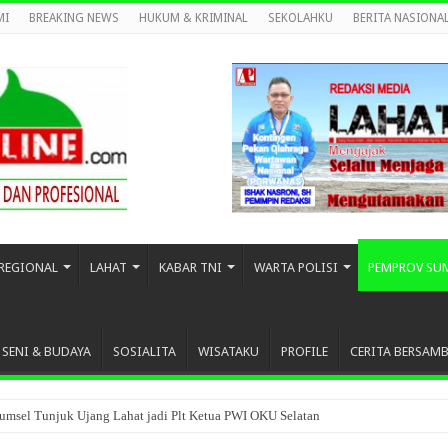
MI
BREAKING NEWS
HUKUM & KRIMINAL
SEKOLAHKU
BERITA NASIONA
REGIONAL
LAHAT
KABAR TNI
WARTA POLISI
PEMPROV SU
SENI & BUDAYA
SOSIALITA
WISATAKU
PROFILE
CERITA BERSAM
umsel Tunjuk Ujang Lahat jadi Plt Ketua PWI OKU Selatan