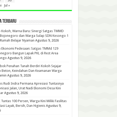
9
30
i
Jul »
A TERBARU
 Kokoh, Warna Baru: Sinergi Satgas TMMD
 Bojonegoro dan Warga Sulap SDN Kesongo 1
 Rumah Belajar Nyaman
Agustus 9, 2026
u Ekonomi Pedesaan: Satgas TMMd 129
negoro Bangun Lapak PKL di Rest Area
ongo
Agustus 9, 2026
ok Penahan Tanah Berdiri Kokoh Sejajar
n Beton, Keindahan Dan Keamanan Warga
amin
Agustus 9, 2026
s Rudi Indra Permana Apresiasi Tuntasnya
nisasi Jalan, Urat Nadi Ekonomi Desa Kini
ar
Agustus 9, 2026
Tuntas 100 Persen, Warga Kini Miliki Fasilitas
tasi Layak, Bersih, Dan Higienis
Agustus 9,
6