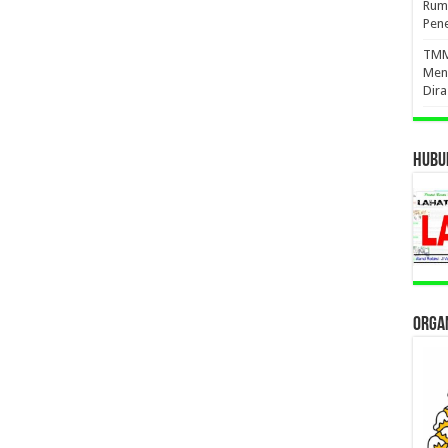
Ruma
Pene
TMMD
Men
Dir
HUBUN
ORGAN