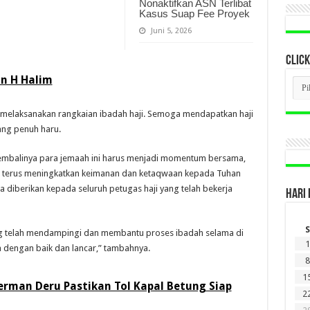
Nonaktifkan ASN Terlibat
Kasus Suap Fee Proyek
Juni 5, 2026
CLICK
n H Halim
CLI
BER
LAM
DI
ah melaksanakan rangkaian ibadah haji. Semoga mendapatkan haji
SINI
ang penuh haru.
balinya para jemaah ini harus menjadi momentum bersama,
k terus meningkatkan keimanan dan ketaqwaan kepada Tuhan
ga diberikan kepada seluruh petugas haji yang telah bekerja
HARI 
S
ng telah mendampingi dan membantu proses ibadah selama di
1
a dengan baik dan lancar,” tambahnya.
8
1
rman Deru Pastikan Tol Kapal Betung Siap
2