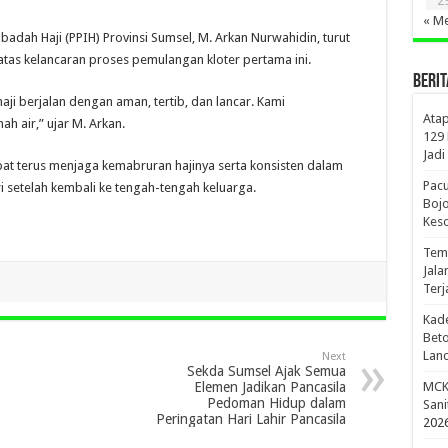
2
« Me
badah Haji (PPIH) Provinsi Sumsel, M. Arkan Nurwahidin, turut
as kelancaran proses pemulangan kloter pertama ini.
BERIT
ji berjalan dengan aman, tertib, dan lancar. Kami
Atap
h air,” ujar M. Arkan.
129
Jadi
at terus menjaga kemabruran hajinya serta konsisten dalam
Pac
 setelah kembali ke tengah-tengah keluarga.
Bojo
Kes
Temb
Jala
Terj
Kade
Beto
Lanc
Next
Sekda Sumsel Ajak Semua
Elemen Jadikan Pancasila
MCK 
Pedoman Hidup dalam
Sani
Peringatan Hari Lahir Pancasila
202