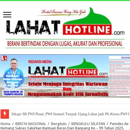
Sikapi SK PWI Pusat, PWI Sumsel Tunjuk Ujang Lahat jadi Plt Ketua PWI 
Home
/
BERITA NASIONAL
/
Bengkulu
/
BENGKULU SELATAN
/
Pemdes Air
Kemang Sukses Salurkan Bantuan Beras Dari Banpang Ke – 99 Tahun 2025.