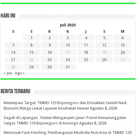
HARI INI
Juli 2025
S
S
R
K
J
S
M
1
2
3
4
5
6
7
8
9
10
11
12
13
14
15
16
17
18
19
20
21
22
23
24
25
26
27
28
29
30
31
« Jun
Agu »
BERITA TERBARU
Melampaui Target: TMMD 129 Bojonegoro dan Disnakkan Sentuh Nadi
Ekonomi Warga Lewat Layanan Kesehatan Hewan
Agustus 8, 2026
Gagah di Lapangan, Telaten Menganyam Janur: Potret Kemanunggalan
Satgas TMMD 129 Bojonegoro di Kesongo
Agustus 8, 2026
Memasuki Fase Finishing: Pembangunan Musholla Rest Area di TMMD 129