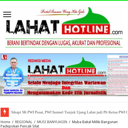
Sikapi SK PWI Pusat, PWI Sumsel Tunjuk Ujang Lahat jadi Plt Ketua PWI 
Home
/
REGIONAL
/
MUSI BANYUASIN
/
Muba Bakal Miliki Bangunan
Padepokan Pencak Silat