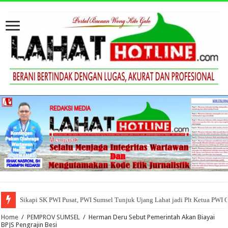
Sikapi SK PWI Pusat, PWI Sumsel Tunjuk Ujang Lahat jadi Plt Ketua PWI 
Home
/
PEMPROV SUMSEL
/
Herman Deru Sebut Pemerintah Akan Biayai
BPJS Pengrajin Besi