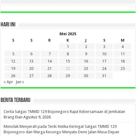
HARI INI
Mei 2025
S
S
R
K
J
S
M
1
2
3
4
5
6
7
8
9
10
11
12
13
14
15
16
17
18
19
20
21
22
23
24
25
26
27
28
29
30
31
« Apr
Jun »
BERITA TERBARU
Cerita Satgas TMMD 129 Bojonegoro Rajut Kebersamaan di Jembatan
Brang Etan
Agustus 9, 2026
Menolak Menyerah pada Terik: Ketika Keringat Satgas TMMD 129
Bojonegoro dan Warga Kesongo Menyatu Demi Jalan Masa Depan