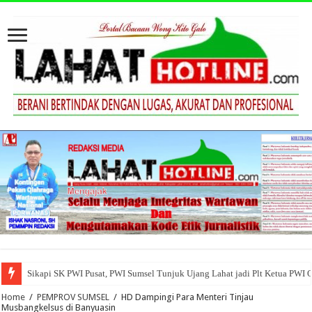
Sikapi SK PWI Pusat, PWI Sumsel Tunjuk Ujang Lahat jadi Plt Ketua PWI 
Home
/
PEMPROV SUMSEL
/
HD Dampingi Para Menteri Tinjau
Musbangkelsus di Banyuasin