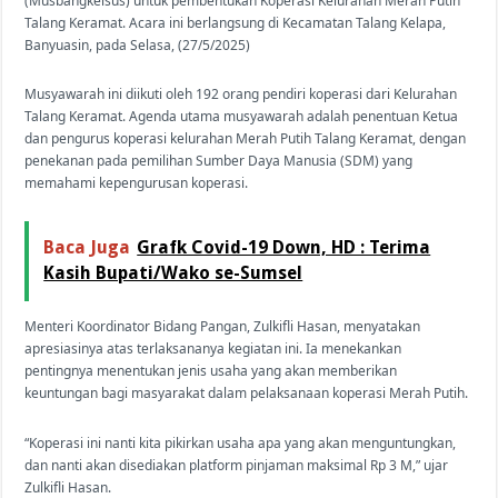
(Musbangkelsus) untuk pembentukan Koperasi Kelurahan Merah Putih
Talang Keramat. Acara ini berlangsung di Kecamatan Talang Kelapa,
Banyuasin, pada Selasa, (27/5/2025)
Musyawarah ini diikuti oleh 192 orang pendiri koperasi dari Kelurahan
Talang Keramat. Agenda utama musyawarah adalah penentuan Ketua
dan pengurus koperasi kelurahan Merah Putih Talang Keramat, dengan
penekanan pada pemilihan Sumber Daya Manusia (SDM) yang
memahami kepengurusan koperasi.
Baca Juga
Grafk Covid-19 Down, HD : Terima
Kasih Bupati/Wako se-Sumsel
Menteri Koordinator Bidang Pangan, Zulkifli Hasan, menyatakan
apresiasinya atas terlaksananya kegiatan ini. Ia menekankan
pentingnya menentukan jenis usaha yang akan memberikan
keuntungan bagi masyarakat dalam pelaksanaan koperasi Merah Putih.
“Koperasi ini nanti kita pikirkan usaha apa yang akan menguntungkan,
dan nanti akan disediakan platform pinjaman maksimal Rp 3 M,” ujar
Zulkifli Hasan.