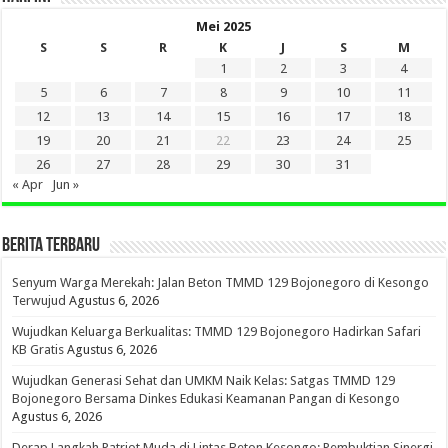
Mei 2025
S
S
R
K
J
S
M
1
2
3
4
5
6
7
8
9
10
11
12
13
14
15
16
17
18
19
20
21
22
23
24
25
26
27
28
29
30
31
« Apr
Jun »
BERITA TERBARU
Senyum Warga Merekah: Jalan Beton TMMD 129 Bojonegoro di Kesongo
Terwujud
Agustus 6, 2026
Wujudkan Keluarga Berkualitas: TMMD 129 Bojonegoro Hadirkan Safari
KB Gratis
Agustus 6, 2026
Wujudkan Generasi Sehat dan UMKM Naik Kelas: Satgas TMMD 129
Bojonegoro Bersama Dinkes Edukasi Keamanan Pangan di Kesongo
Agustus 6, 2026
Derap Langkah Patriot Muda di Lintas Beton Kesongo: Pembuktian Sinergi