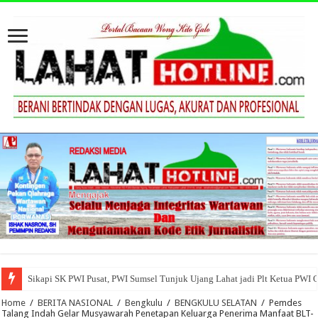
Sikapi SK PWI Pusat, PWI Sumsel Tunjuk Ujang Lahat jadi Plt Ketua PWI 
Home
/
BERITA NASIONAL
/
Bengkulu
/
BENGKULU SELATAN
/
Pemdes
Talang Indah Gelar Musyawarah Penetapan Keluarga Penerima Manfaat BLT-