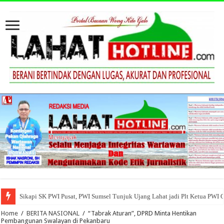
Sikapi SK PWI Pusat, PWI Sumsel Tunjuk Ujang Lahat jadi Plt Ketua PWI 
Home
/
BERITA NASIONAL
/
“Tabrak Aturan”, DPRD Minta Hentikan
Pembangunan Swalayan di Pekanbaru