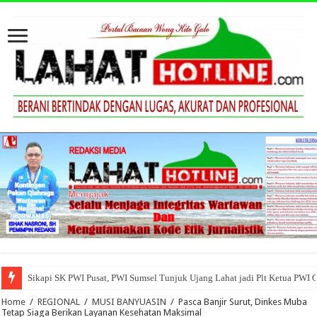
Sikapi SK PWI Pusat, PWI Sumsel Tunjuk Ujang Lahat jadi Plt Ketua PWI 
Home
/
REGIONAL
/
MUSI BANYUASIN
/
Pasca Banjir Surut, Dinkes Muba
Tetap Siaga Berikan Layanan Kesehatan Maksimal