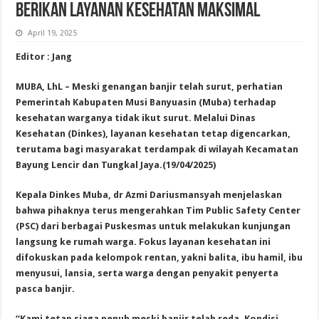
Berikan Layanan Kesehatan Maksimal
April 19, 2025
Editor : Jang
MUBA, LhL – Meski genangan banjir telah surut, perhatian
Pemerintah Kabupaten Musi Banyuasin (Muba) terhadap
kesehatan warganya tidak ikut surut. Melalui Dinas
Kesehatan (Dinkes), layanan kesehatan tetap digencarkan,
terutama bagi masyarakat terdampak di wilayah Kecamatan
Bayung Lencir dan Tungkal Jaya.(19/04/2025)
Kepala Dinkes Muba, dr Azmi Dariusmansyah menjelaskan
bahwa pihaknya terus mengerahkan Tim Public Safety Center
(PSC) dari berbagai Puskesmas untuk melakukan kunjungan
langsung ke rumah warga. Fokus layanan kesehatan ini
difokuskan pada kelompok rentan, yakni balita, ibu hamil, ibu
menyusui, lansia, serta warga dengan penyakit penyerta
pasca banjir.
“Kami tetap siaga penuh meski banjir telah reda. Kondisi