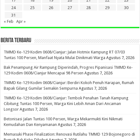
17
18
19
20
21
22
23
24
25
26
27
28
29
30
31
« Feb
Apr »
BERITA TERBARU
TMMD Ke-129 Kodim 0608/Cianjur: Jalan Hotmix Kampung RT 07/03
Tuntas 100 Persen, Manfaat Nyata Mulai Dinikmati Warga
Agustus 7, 2026
Bak Penampung Air Rampung Diperindah, Progres Pipanisasi TMMD Ke-
129 Kodim 0608/Cianjur Mencapai 98 Persen
Agustus 7, 2026
TMMD Ke-129 Kodim 0608/Cianjur: Berdiri Kokoh Penuh Harapan, Rumah
Bapak Gilang Gumilar Semakin Sempurna
Agustus 7, 2026
TMMD Ke-129 Kodim 0608/Cianjur: Tembok Penahan Tanah Kampung
Cibitung Tuntas 100 Persen, Warga Kini Lebih Aman Dari Ancaman
Longsor
Agustus 7, 2026
Betonisasi Jalan Tuntas 100 Persen, Warga Mekarmukti Kini Nikmati
Kemudahan Dan Kenyamanan
Agustus 7, 2026
Memasuki Phase Finalization: Renovasi Rutilahu TMMD 129 Bojonegoro di
Rumah Pak Koko Dikebut
Agustus 7, 2026