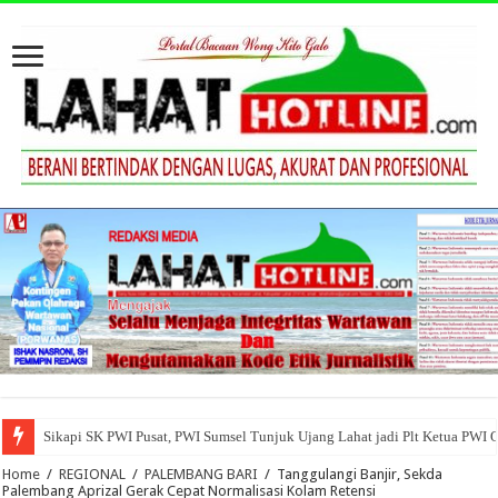
Sikapi SK PWI Pusat, PWI Sumsel Tunjuk Ujang Lahat jadi Plt Ketua PWI 
Home
/
REGIONAL
/
PALEMBANG BARI
/
Tanggulangi Banjir, Sekda
Palembang Aprizal Gerak Cepat Normalisasi Kolam Retensi